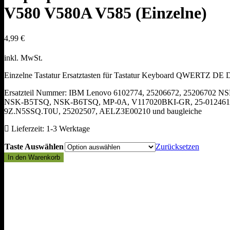
V580 V580A V585 (Einzelne)
4,99
€
inkl. MwSt.
Einzelne Tastatur Ersatztasten für Tastatur Keyboard QWERTZ
Ersatzteil Nummer: IBM Lenovo 6102774, 25206672, 25206702 
NSK-B5TSQ, NSK-B6TSQ, MP-0A, V117020BKI-GR, 25-012461,
9Z.N5SSQ.T0U, 25202507, AELZ3E00210 und baugleiche
Lieferzeit:
1-3 Werktage
Taste Auswählen
Zurücksetzen
Laptop
In den Warenkorb
Tastatur
Taste
IBM
Lenovo
IdeaPad
G580
G580A