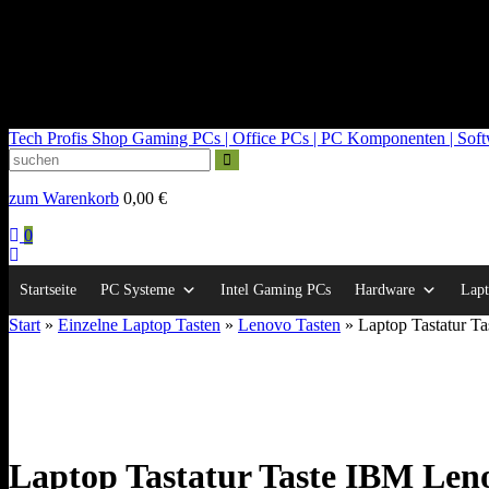
kontakt@tech-profis.de | Mo-Fr 09-18 Uhr
Kostenloser Versand ab 150€
14 Tage Widerrufsrecht
Tech Profis Shop
Gaming PCs | Office PCs | PC Komponenten | Softwa
zum Warenkorb
0,00
€
0
Startseite
PC Systeme
Intel Gaming PCs
Hardware
Lapt
Start
»
Einzelne Laptop Tasten
»
Lenovo Tasten
» Laptop Tastatur 
Laptop Tastatur Taste IBM Le