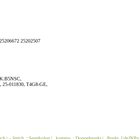
 25206672 25202507
NSK.B5NSC,
 25-011830, T4G8-GE,
ich | – Strich
,
; Semikolon | , komma
,
: Doppelpunkt | . Punkt
,
[:de]NPa