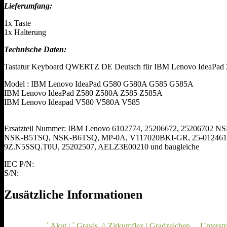
Lieferumfang:
1x Taste
1x Halterung
Technische Daten:
Tastatur Keyboard QWERTZ DE Deutsch für IBM Lenovo IdeaPad
Model : IBM Lenovo IdeaPad G580 G580A G585 G585A
IBM Lenovo IdeaPad Z580 Z580A Z585 Z585A
IBM Lenovo Ideapad V580 V580A V585
Ersatzteil Nummer: IBM Lenovo 6102774, 25206672, 25206702 
NSK-B5TSQ, NSK-B6TSQ, MP-0A, V117020BKI-GR, 25-012461,
9Z.N5SSQ.T0U, 25202507, AELZ3E00210 und baugleiche
IEC P/N:
S/N:
Zusätzliche Informationen
´ Akut | ` Gravis
,
^ Zirkumflex | Gradzeichen
,
_ Unterstr