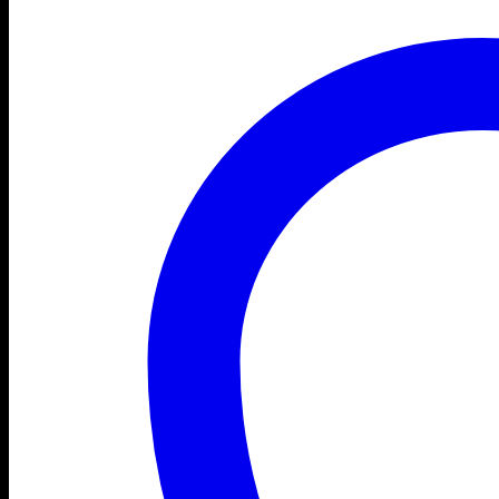
G585
G585A
Z580
Z580A
Z585
Z585A
V580
V580A
V585
(Einzelne)
Menge