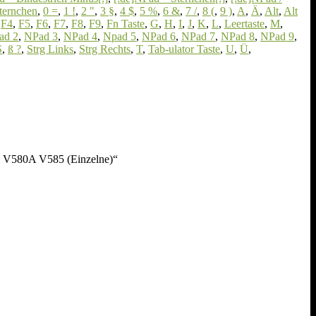
Sternchen
,
0 =
,
1 !
,
2 "
,
3 §
,
4 $
,
5 %
,
6 &
,
7 /
,
8 (
,
9 )
,
A
,
Ä
,
Alt
,
Alt
,
F4
,
F5
,
F6
,
F7
,
F8
,
F9
,
Fn Taste
,
G
,
H
,
I
,
J
,
K
,
L
,
Leertaste
,
M
,
ad 2
,
NPad 3
,
NPad 4
,
Npad 5
,
NPad 6
,
NPad 7
,
NPad 8
,
NPad 9
,
S
,
ß ?
,
Strg Links
,
Strg Rechts
,
T
,
Tab-ulator Taste
,
U
,
Ü
,
0 V580A V585 (Einzelne)“