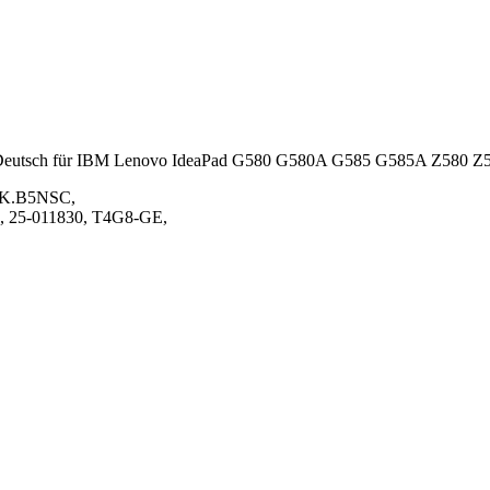
 DE Deutsch für IBM Lenovo IdeaPad G580 G580A G585 G585A Z58
NSK.B5NSC,
 25-011830, T4G8-GE,