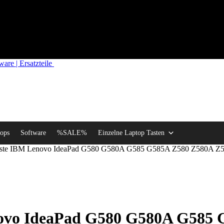
re | Ersatzteile
ops
Software
%SALE%
Einzelne Laptop Tasten
Taste IBM Lenovo IdeaPad G580 G580A G585 G585A Z580 Z580A Z
novo IdeaPad G580 G580A G585