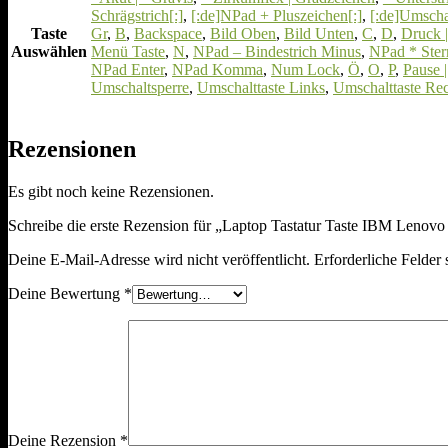
Schrägstrich[:]
,
[:de]NPad + Pluszeichen[:]
,
[:de]Umschal
Taste
Gr
,
B
,
Backspace
,
Bild Oben
,
Bild Unten
,
C
,
D
,
Druck 
Auswählen
Menü Taste
,
N
,
NPad – Bindestrich Minus
,
NPad * Ste
NPad Enter
,
NPad Komma
,
Num Lock
,
Ö
,
O
,
P
,
Pause 
Umschaltsperre
,
Umschalttaste Links
,
Umschalttaste Rec
Rezensionen
Es gibt noch keine Rezensionen.
Schreibe die erste Rezension für „Laptop Tastatur Taste IBM 
Deine E-Mail-Adresse wird nicht veröffentlicht.
Erforderliche Felder 
Deine Bewertung
*
Deine Rezension
*