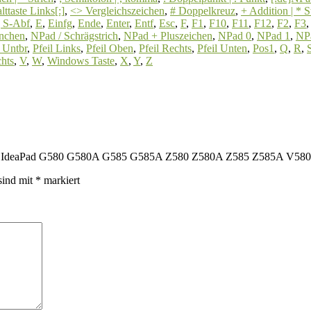
ttaste Links[:]
,
<> Vergleichszeichen
,
# Doppelkreuz
,
+ Addition | * 
| S-Abf
,
E
,
Einfg
,
Ende
,
Enter
,
Entf
,
Esc
,
F
,
F1
,
F10
,
F11
,
F12
,
F2
,
F3
rnchen
,
NPad / Schrägstrich
,
NPad + Pluszeichen
,
NPad 0
,
NPad 1
,
NP
| Untbr
,
Pfeil Links
,
Pfeil Oben
,
Pfeil Rechts
,
Pfeil Unten
,
Pos1
,
Q
,
R
,
hts
,
V
,
W
,
Windows Taste
,
X
,
Y
,
Z
Lenovo IdeaPad G580 G580A G585 G585A Z580 Z580A Z585 Z585A V58
sind mit
*
markiert