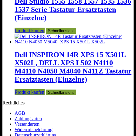
Dell Studio 1555 1558 1557 1535 1536
auf.
1537 Serie Tastatur Ersatztasten
Die
Optionen
(Einzelne)
können
auf
Produkt kaufen
Schnellansicht
der
Produktseite
gewählt
werden
Dell INSPIRON 14R XPS 15 X501L
X502L, DELL XPS L502 N4110
M4110 N4050 M4040 N411Z Tastatur
Ersatztasten (Einzelne)
Produkt kaufen
Schnellansicht
Rechtliches
AGB
Zahlungsarten
Versandarten
Widerrufsbelehrung
Datenschutzerklärung