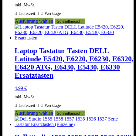
inkl. MwSt.
Lieferzeit:
1-3 Werktage
Dieses
Ausführung wählen
Schnellansicht
Produkt
weist
mehrere
Varianten
auf.
Laptop Tastatur Tasten DELL
Die
Latitude E5420, E6220, E6230, E6320,
Optionen
können
E6420 ATG, E6430, E5430, E6330
auf
Ersatztasten
der
Produktseite
gewählt
4,99
€
werden
inkl. MwSt.
Lieferzeit:
1-3 Werktage
Dieses
Ausführung wählen
Schnellansicht
Produkt
weist
mehrere
Varianten