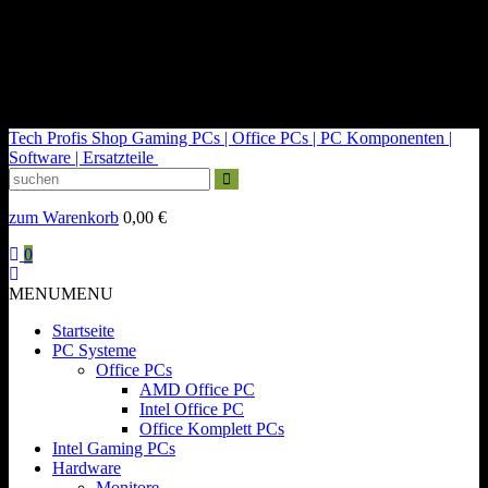
kontakt@tech-profis.de | Mo-Fr 09-18 Uhr
Kostenloser Versand ab 150€
14 Tage Widerrufsrecht
Tech Profis Shop
Gaming PCs | Office PCs | PC Komponenten |
Software | Ersatzteile
zum Warenkorb
0,00
€
0
MENU
MENU
Startseite
PC Systeme
Office PCs
AMD Office PC
Intel Office PC
Office Komplett PCs
Intel Gaming PCs
Hardware
Monitore