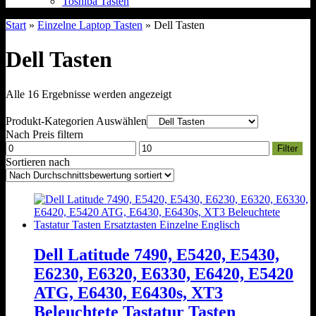
Toshiba Tasten
Start
»
Einzelne Laptop Tasten
» Dell Tasten
Dell Tasten
Nach
Alle 16 Ergebnisse werden angezeigt
Durchschnittsbewertung
sortiert
Produkt-Kategorien Auswählen
Nach Preis filtern
Min.
Max.
Filter
Preis
Preis
Sortieren nach
Dell Latitude 7490, E5420, E5430,
E6230, E6320, E6330, E6420, E5420
ATG, E6430, E6430s, XT3
Beleuchtete Tastatur Tasten