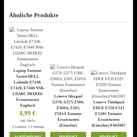
Ähnliche Produkte
Laptop Tastatur
Tasten DELL
Latitude E7240,
E7420, E7440 NSK-
LDABC 0RXKD2
Lenovo Ideapad
Erstatztasten
G570, G575 Z560,
Lenovo Thinkpad
Englisch
Z560A, Z565,
EDGE E520 E525
4,99
€
Z565A Tastatur
E520S Tastatur
Ersatztasten
Ersatztasten
inkl. MwSt.
(Einzelne)
(Einzelne) 0A62087
Lieferzeit:
1-3 Werktage
AUSFÜHRUNG
PRODUKT
PRODUKT