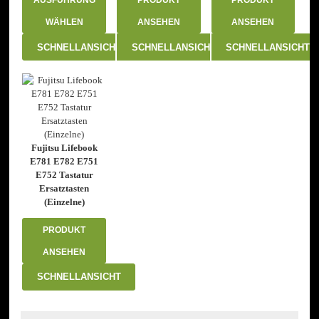
WÄHLEN
ANSEHEN
ANSEHEN
Dieses
SCHNELLANSICHT
SCHNELLANSICHT
SCHNELLANSICHT
Produkt
weist
mehrere
Varianten
auf.
Die
Optionen
können
Fujitsu Lifebook
auf
E781 E782 E751
der
E752 Tastatur
Produktseite
Ersatztasten
gewählt
(Einzelne)
werden
PRODUKT
ANSEHEN
SCHNELLANSICHT