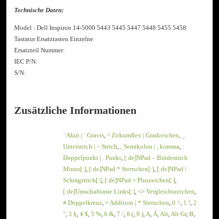
Technische Daten:
Model : Dell Inspiron 14-5000 5443 5445 5447 5448 5455 5458
Tastatur Ersatztasten Einzelne
Ersatzteil Nummer:
IEC P/N:
S/N:
Zusätzliche Informationen
´ Akut | ` Gravis
,
^ Zirkumflex | Gradzeichen
,
_
Unterstrich | – Strich
,
; Semikolon | , komma
,
:
Doppelpunkt | . Punkt
,
[:de]NPad – Bindestrich
Minus[:]
,
[:de]NPad * Sternchen[:]
,
[:de]NPad /
Schrägstrich[:]
,
[:de]NPad + Pluszeichen[:]
,
[:de]Umschalttaste Links[:]
,
<> Vergleichszeichen
,
# Doppelkreuz
,
+ Addition | * Sternchen
,
0 =
,
1 !
,
2
"
,
3 §
,
4 $
,
5 %
,
6 &
,
7 /
,
8 (
,
9 )
,
A
,
Ä
,
Alt
,
Alt Gr
,
B
,