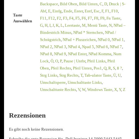
Backspace
,
Bild Oben
,
Bild Unten
,
C
,
D
,
Druck | S-
Abf
,
E
,
Einfg
,
Ende
,
Enter
,
Entf
,
Esc
,
F
,
F1
,
F10
,
Taste
F11
,
F12
,
F2
,
F3
,
F4
,
F5
,
F6
,
F7
,
F8
,
F9
,
Fn Taste
,
Auswählen
G
,
H
,
I
,
J
,
K
,
L
,
Leertaste
,
M
,
Menü Taste
,
N
,
NPad –
Bindestrich Minus
,
NPad * Sternchen
,
NPad /
Schrägstrich
,
NPad + Pluszeichen
,
NPad 0
,
NPad 1
,
NPad 2
,
NPad 3
,
NPad 4
,
Npad 5
,
NPad 6
,
NPad 7
,
NPad 8
,
NPad 9
,
NPad Enter
,
NPad Komma
,
Num
Lock
,
Ö
,
O
,
P
,
Pause | Untbr
,
Pfeil Links
,
Pfeil
Oben
,
Pfeil Rechts
,
Pfeil Unten
,
Pos1
,
Q
,
R
,
S
,
ß ?
,
Strg Links
,
Strg Rechts
,
T
,
Tab-ulator Taste
,
Ü
,
U
,
Umschaltsperre
,
Umschalttaste Links
,
Umschalttaste Rechts
,
V
,
W
,
Windows Taste
,
X
,
Y
,
Z
Rezensionen
Es gibt noch keine Rezensionen.
Schreibe die erste Rezension für „Dell Inspiron 14-5000 5443 5445