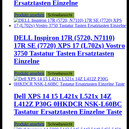
Ersatztasten Einzelne
Produkt ansehen
Schnellansicht
DELL Inspiron 17R (5720, N7110)
17R SE (7720) XPS 17 (L702x) Vostro
3750 Tastatur Tasten Ersatztasten
Einzelne
Produkt ansehen
Schnellansicht
Dell XPS 14 15 L421x L521x 14Z
L412Z P30G 0HKDCR NSK-L60BC
Tastatur Ersatztasten Einzelne Taste
Produkt ansehen
Schnellansicht