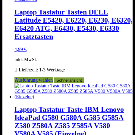
Varianten
auf.
Laptop Tastatur Tasten DELL
Die
Latitude E5420, E6220, E6230, E6320,
Optionen
können
E6420 ATG, E6430, E5430, E6330
auf
Ersatztasten
der
Produktseite
gewählt
4,99
€
werden
inkl. MwSt.
Lieferzeit:
1-3 Werktage
Dieses
Ausführung wählen
Schnellansicht
Produkt
weist
mehrere
Varianten
auf.
Laptop Tastatur Taste IBM Lenovo
Die
IdeaPad G580 G580A G585 G585A
Optionen
können
Z580 Z580A Z585 Z585A V580
auf
V580A V585 (Einzelne)
der