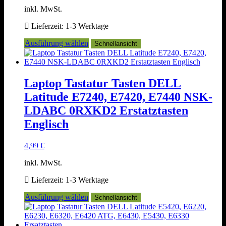
inkl. MwSt.
Lieferzeit:
1-3 Werktage
Dieses
Ausführung wählen
Schnellansicht
Produkt
weist
mehrere
Varianten
Laptop Tastatur Tasten DELL
auf.
Latitude E7240, E7420, E7440 NSK-
Die
Optionen
LDABC 0RXKD2 Erstatztasten
können
Englisch
auf
der
Produktseite
4,99
€
gewählt
werden
inkl. MwSt.
Lieferzeit:
1-3 Werktage
Dieses
Ausführung wählen
Schnellansicht
Produkt
weist
mehrere