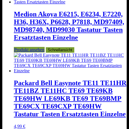
Medion Akoya E6215, E6234, E7220,
H36, H36X, P6628, P7818, MD97409,
MD98740, MD99030 Tastatur Tasten
Ersatztasten Einzelne
Produkt ansehen
Schnellansicht
Packard Bell Easynote TE11 TE11HR
TE11BZ TE11HC TE69 TE69KB
TE69HW LE69KB TE69 TE69BMP
TE69CX TE69CXP TE69HW
Tastatur Tasten Ersatztasten Einzelne
4,99
€