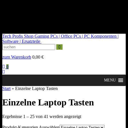
kontakt@tech-profis.de | Mo-Fr 09-18 Uhr
Kostenloser Versand ab 150€
14 Tage Widerrufsrecht
Tech Profis Shop
Gaming PCs | Office PCs | PC Komponenten |
Software | Ersatzteile
zum Warenkorb
0,00
€
0
MENU
Start
» Einzelne Laptop Tasten
Einzelne Laptop Tasten
Nach
Ergebnisse 1 – 25 von 41 werden angezeigt
Durchschnittsbewertung
sortiert
Produkt-Kategorien Auswählen