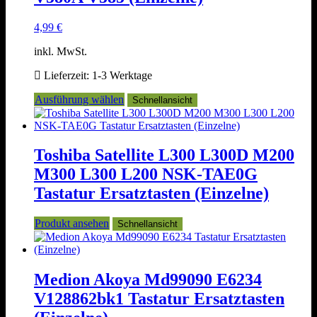
Produktseite
gewählt
4,99
€
werden
inkl. MwSt.
Lieferzeit:
1-3 Werktage
Dieses
Ausführung wählen
Schnellansicht
Produkt
weist
mehrere
Varianten
Toshiba Satellite L300 L300D M200
auf.
M300 L300 L200 NSK-TAE0G
Die
Optionen
Tastatur Ersatztasten (Einzelne)
können
auf
Produkt ansehen
Schnellansicht
der
Produktseite
gewählt
werden
Medion Akoya Md99090 E6234
V128862bk1 Tastatur Ersatztasten