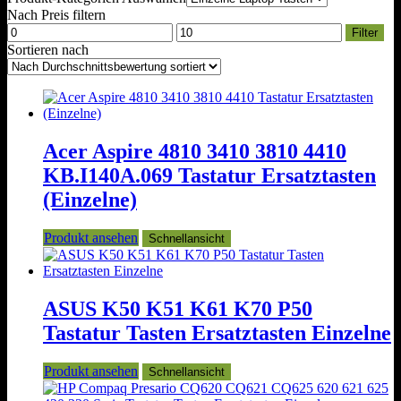
Nach Preis filtern
Min.
Max.
Filter
Preis
Preis
Sortieren nach
Acer Aspire 4810 3410 3810 4410
KB.I140A.069 Tastatur Ersatztasten
(Einzelne)
Produkt ansehen
Schnellansicht
ASUS K50 K51 K61 K70 P50
Tastatur Tasten Ersatztasten Einzelne
Produkt ansehen
Schnellansicht