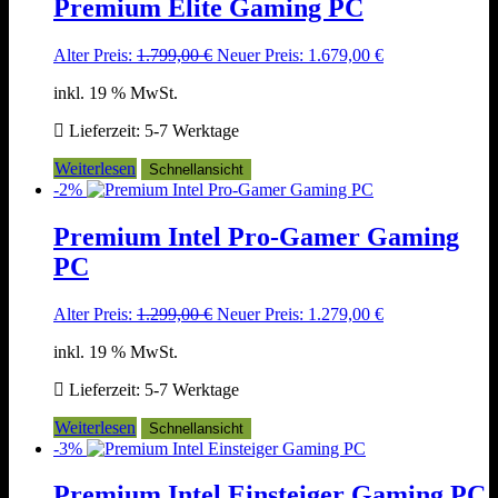
Premium Elite Gaming PC
Ursprünglicher
Aktueller
Alter Preis:
1.799,00
€
Neuer Preis:
1.679,00
€
Preis
Preis
inkl. 19 % MwSt.
war:
ist:
1.799,00 €
1.679,00 €.
Lieferzeit:
5-7 Werktage
Weiterlesen
Schnellansicht
-2%
Premium Intel Pro-Gamer Gaming
PC
Ursprünglicher
Aktueller
Alter Preis:
1.299,00
€
Neuer Preis:
1.279,00
€
Preis
Preis
inkl. 19 % MwSt.
war:
ist:
1.299,00 €
1.279,00 €.
Lieferzeit:
5-7 Werktage
Weiterlesen
Schnellansicht
-3%
Premium Intel Einsteiger Gaming PC