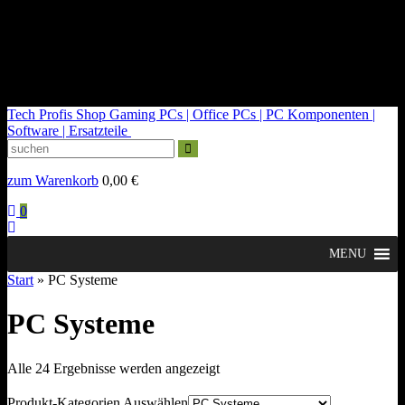
kontakt@tech-profis.de | Mo-Fr 09-18 Uhr
Kostenloser Versand ab 150€
14 Tage Widerrufsrecht
Tech Profis Shop
Gaming PCs | Office PCs | PC Komponenten |
Software | Ersatzteile
zum Warenkorb
0,00
€
0
MENU
Start
» PC Systeme
PC Systeme
Nach
Alle 24 Ergebnisse werden angezeigt
Durchschnittsbewertung
sortiert
Produkt-Kategorien Auswählen