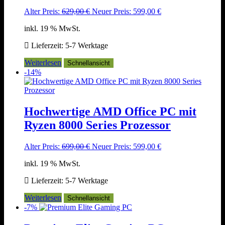
Ursprünglicher
Aktueller
Alter Preis:
629,00
€
Neuer Preis:
599,00
€
Preis
Preis
inkl. 19 % MwSt.
war:
ist:
629,00 €
599,00 €.
Lieferzeit:
5-7 Werktage
Weiterlesen
Schnellansicht
-14%
Hochwertige AMD Office PC mit
Ryzen 8000 Series Prozessor
Ursprünglicher
Aktueller
Alter Preis:
699,00
€
Neuer Preis:
599,00
€
Preis
Preis
inkl. 19 % MwSt.
war:
ist:
699,00 €
599,00 €.
Lieferzeit:
5-7 Werktage
Weiterlesen
Schnellansicht
-7%