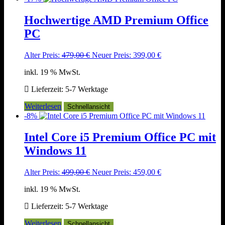
Hochwertige AMD Premium Office
PC
Ursprünglicher
Aktueller
Alter Preis:
479,00
€
Neuer Preis:
399,00
€
Preis
Preis
inkl. 19 % MwSt.
war:
ist:
479,00 €
399,00 €.
Lieferzeit:
5-7 Werktage
Weiterlesen
Schnellansicht
-8%
Intel Core i5 Premium Office PC mit
Windows 11
Ursprünglicher
Aktueller
Alter Preis:
499,00
€
Neuer Preis:
459,00
€
Preis
Preis
inkl. 19 % MwSt.
war:
ist:
499,00 €
459,00 €.
Lieferzeit:
5-7 Werktage
Weiterlesen
Schnellansicht