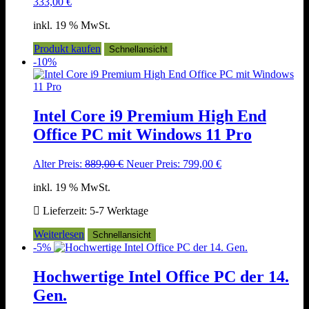
333,00
€
inkl. 19 % MwSt.
Produkt kaufen
Schnellansicht
-10%
Intel Core i9 Premium High End
Office PC mit Windows 11 Pro
Ursprünglicher
Aktueller
Alter Preis:
889,00
€
Neuer Preis:
799,00
€
Preis
Preis
inkl. 19 % MwSt.
war:
ist:
889,00 €
799,00 €.
Lieferzeit:
5-7 Werktage
Weiterlesen
Schnellansicht
-5%
Hochwertige Intel Office PC der 14.
Gen.