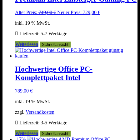
Ursprünglicher
Aktueller
Alter Preis:
749,00
€
Neuer Preis:
729,00
€
Preis
Preis
inkl. 19 % MwSt.
war:
ist:
749,00 €
729,00 €.
Lieferzeit:
5-7 Werktage
Weiterlesen
Schnellansicht
Hochwertige Office PC-
Komplettpaket Intel
789,00
€
inkl. 19 % MwSt.
zzgl.
Versandkosten
Lieferzeit:
3-5 Werktage
Weiterlesen
Schnellansicht
-17%