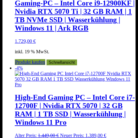
Gaming-PC – Intel Core i9-12900KF |
Nvidia RTX 5070 Ti | 32 GB RAM | 1
TB NVMe SSD | Wasserkühlung |
Windows 11 | Ark RGB
1.729,00
€
inkl. 19 % MwSt.
Produkt kaufen
Schnellansicht
-4%
High-End Gaming PC – Intel Core i7-
12700F | Nvidia RTX 5070 | 32 GB
RAM | 1 TB SSD | Wasserkühlung |
Windows 11 Pro
Ursprünglicher
Aktueller
Alter Preis:
1.449,00
€
Neuer Preis:
1.389,00
€