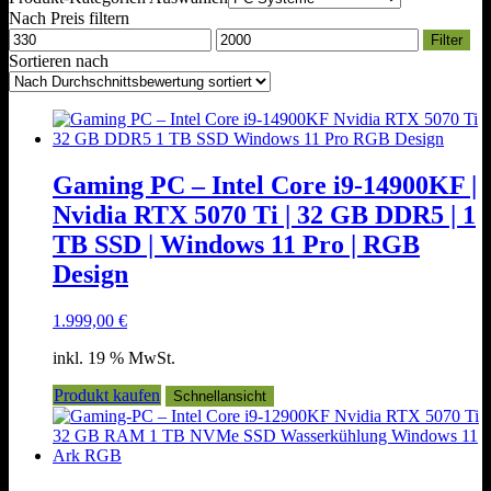
Nach Preis filtern
Min.
Max.
Filter
Preis
Preis
Sortieren nach
Gaming PC – Intel Core i9-14900KF |
Nvidia RTX 5070 Ti | 32 GB DDR5 | 1
TB SSD | Windows 11 Pro | RGB
Design
1.999,00
€
inkl. 19 % MwSt.
Produkt kaufen
Schnellansicht