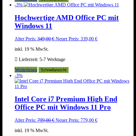
-3%
Hochwertige AMD Office PC mit
Windows 11
Ursprünglicher
Aktueller
Alter Preis:
349,00
€
Neuer Preis:
339,00
€
Preis
Preis
inkl. 19 % MwSt.
war:
ist:
349,00 €
339,00 €.
Lieferzeit:
5-7 Werktage
Weiterlesen
Schnellansicht
-3%
Intel Core i7 Premium High End
Office PC mit Windows 11 Pro
Ursprünglicher
Aktueller
Alter Preis:
799,00
€
Neuer Preis:
779,00
€
Preis
Preis
inkl. 19 % MwSt.
war:
ist: