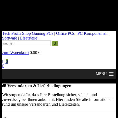
kontakt@tech-profis.de | Mo-Fr 09-18 Uhr
Kostenloser Versand ab 150€
14 Tage Widerrufsrecht
Tech Profis Shop
Gaming PCs | Office PCs | PC Komponenten |
Software | Ersatzteile
zum Warenkorb
0,00
€
0
MENU
🚚
Versandarten & Lieferbedingungen
Wir sorgen dafür, dass Ihre Bestellung sicher, schnell und
zuverlässig bei Ihnen ankommt. Hier finden Sie alle Informationen
rund um unsere Versandarten und Lieferzeiten.