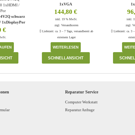
1xVGA
1
144,80
€
96
24V2Q schwarz
inkl. 19 % MwSt.
inkl. 
 1xDisplayPor
zzgl.
Versandkosten
zzgl.
V
0
€
Lieferzeit:
ca. 3 – 7 Tage, versandbereit ab
Lieferzeit:
ca. 3 –
MwSt.
externem Lager
exte
AUFEN
WEITERLESEN
WEIT
SICHT
SCHNELLANSICHT
SCHNEL
ionen
Reparatur Service
Computer Werkstatt
rmular
Reparatur Anfrage