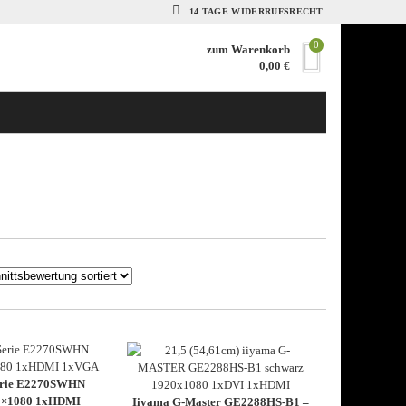
14 TAGE WIDERRUFSRECHT
0
zum Warenkorb
0,00
€
erie E2270SWHN
20×1080 1xHDMI
Iiyama G-Master GE2288HS-B1 –