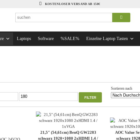
KOSTENLOSER VERSAND AB 150€
re
Laptops
Software
%SALE%
Einzelne Laptop Tasten
ach
rchschnittsbewertung
rtiert
Sortieren nach
Max.
FILTER
Preis
21,5″ (54,61cm) BenQ GW2283
AOC Value S
schwarz 1920×1080 2xHDMI 1.4 /
schwarz 19