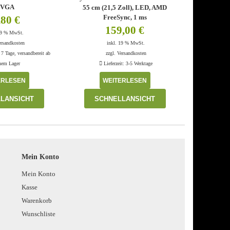
xVGA
55 cm (21,5 Zoll), LED, AMD
FreeSync, 1 ms
,80
€
159,00
€
19 % MwSt.
ersandkosten
inkl. 19 % MwSt.
 7 Tage, versandbereit ab
zzgl.
Versandkosten
rnem Lager
Lieferzeit:
3-5 Werktage
ERLESEN
WEITERLESEN
LANSICHT
SCHNELLANSICHT
Mein Konto
Mein Konto
Kasse
Warenkorb
Wunschliste