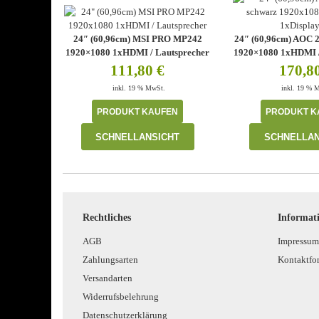
24″ (60,96cm) MSI PRO MP242
24″ (60,96cm) AOC 
1920×1080 1xHDMI / Lautsprecher
1920×1080 1xHDMI /
111,80
€
170,8
inkl. 19 % MwSt.
inkl. 19 % 
PRODUKT KAUFEN
PRODUKT K
SCHNELLANSICHT
SCHNELLAN
Rechtliches
Informat
AGB
Impressum
Zahlungsarten
Kontaktfo
Versandarten
Widerrufsbelehrung
Datenschutzerklärung