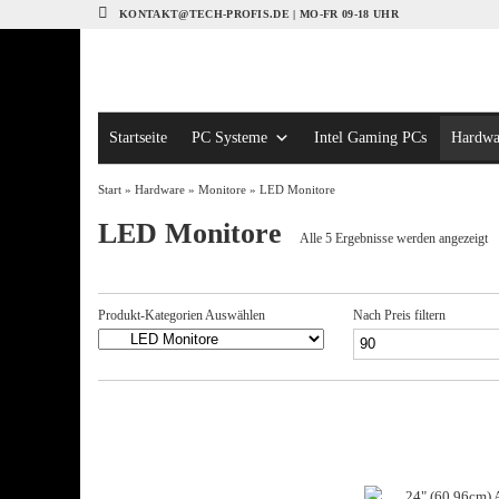
KONTAKT@TECH-PROFIS.DE | MO-FR 09-18 UHR
Startseite
PC Systeme
Intel Gaming PCs
Hardwa
Start
»
Hardware
»
Monitore
» LED Monitore
LED Monitore
N
Alle 5 Ergebnisse werden angezeigt
Du
so
Produkt-Kategorien Auswählen
Nach Preis filtern
Min.
Preis