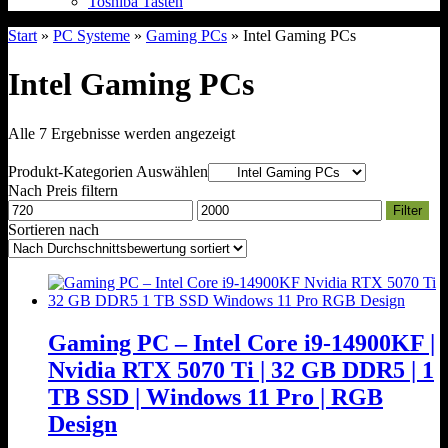
Toshiba Tasten
Start
»
PC Systeme
»
Gaming PCs
» Intel Gaming PCs
Intel Gaming PCs
Nach
Alle 7 Ergebnisse werden angezeigt
Durchschnittsbewertung
sortiert
Produkt-Kategorien Auswählen
Nach Preis filtern
Min.
Max.
Filter
Preis
Preis
Sortieren nach
Gaming PC – Intel Core i9-14900KF |
Nvidia RTX 5070 Ti | 32 GB DDR5 | 1
TB SSD | Windows 11 Pro | RGB
Design