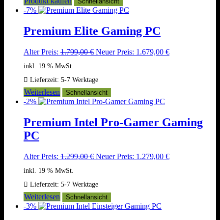
Produkt kaufen
Schnellansicht
-7%
Premium Elite Gaming PC
Ursprünglicher
Aktueller
Alter Preis:
1.799,00
€
Neuer Preis:
1.679,00
€
Preis
Preis
inkl. 19 % MwSt.
war:
ist:
1.799,00 €
1.679,00 €.
Lieferzeit:
5-7 Werktage
Weiterlesen
Schnellansicht
-2%
Premium Intel Pro-Gamer Gaming
PC
Ursprünglicher
Aktueller
Alter Preis:
1.299,00
€
Neuer Preis:
1.279,00
€
Preis
Preis
inkl. 19 % MwSt.
war:
ist:
1.299,00 €
1.279,00 €.
Lieferzeit:
5-7 Werktage
Weiterlesen
Schnellansicht
-3%