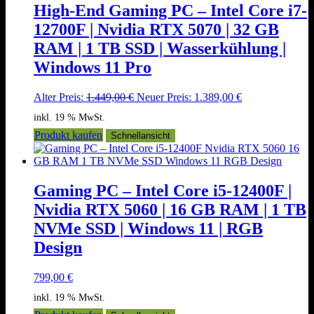
High-End Gaming PC – Intel Core i7-
12700F | Nvidia RTX 5070 | 32 GB
RAM | 1 TB SSD | Wasserkühlung |
Windows 11 Pro
Ursprünglicher
Aktueller
Alter Preis:
1.449,00
€
Neuer Preis:
1.389,00
€
Preis
Preis
inkl. 19 % MwSt.
war:
ist:
1.449,00 €
1.389,00 €.
Produkt kaufen
Schnellansicht
Gaming PC – Intel Core i5-12400F |
Nvidia RTX 5060 | 16 GB RAM | 1 TB
NVMe SSD | Windows 11 | RGB
Design
799,00
€
inkl. 19 % MwSt.