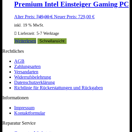
Premium Intel Einsteiger Gaming PC
Ursprünglicher
Aktueller
Alter Preis:
749,00
€
Neuer Preis:
729,00
€
Preis
Preis
inkl. 19 % MwSt.
war:
ist:
749,00 €
729,00 €.
Lieferzeit:
5-7 Werktage
Weiterlesen
Schnellansicht
Rechtliches
AGB
Zahlungsarten
Versandarten
Widerrufsbelehrung
Datenschutzerklärung
Richtlinie für Rückerstattungen und Rückgaben
Informationen
Impressum
Kontaktformular
Reparatur Service