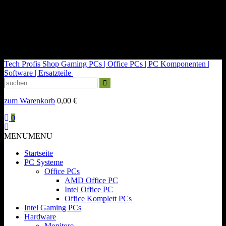
kontakt@tech-profis.de | Mo-Fr 09-18 Uhr
Kostenloser Versand ab 150€
14 Tage Widerrufsrecht
Tech Profis Shop
Gaming PCs | Office PCs | PC Komponenten |
Software | Ersatzteile
zum Warenkorb
0,00
€
0
MENU
MENU
Startseite
PC Systeme
Office PCs
AMD Office PC
Intel Office PC
Office Komplett PCs
Intel Gaming PCs
Hardware
Monitore