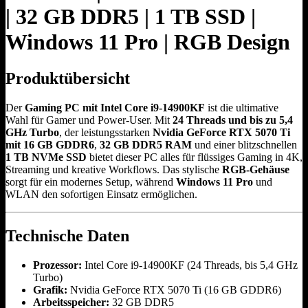
| 32 GB DDR5 | 1 TB SSD |
Windows 11 Pro | RGB Design
Produktübersicht
Der
Gaming PC mit Intel Core i9-14900KF
ist die ultimative
Wahl für Gamer und Power-User. Mit
24 Threads und bis zu 5,4
GHz Turbo
, der leistungsstarken
Nvidia GeForce RTX 5070 Ti
mit 16 GB GDDR6
,
32 GB DDR5 RAM
und einer blitzschnellen
1 TB NVMe SSD
bietet dieser PC alles für flüssiges Gaming in 4K,
Streaming und kreative Workflows. Das stylische
RGB-Gehäuse
sorgt für ein modernes Setup, während
Windows 11 Pro
und
WLAN den sofortigen Einsatz ermöglichen.
Technische Daten
Prozessor:
Intel Core i9-14900KF (24 Threads, bis 5,4 GHz
Turbo)
Grafik:
Nvidia GeForce RTX 5070 Ti (16 GB GDDR6)
Arbeitsspeicher:
32 GB DDR5