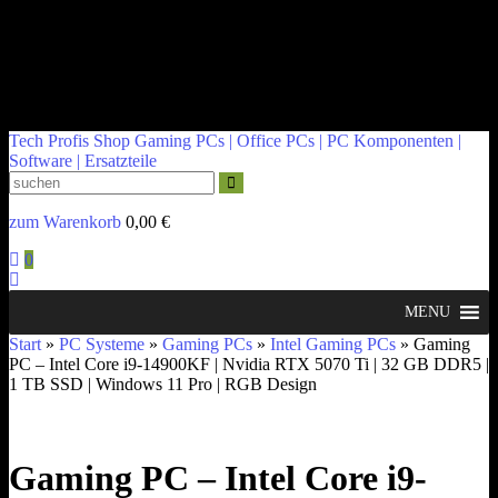
kontakt@tech-profis.de | Mo-Fr 09-18 Uhr
Kostenloser Versand ab 150€
14 Tage Widerrufsrecht
Tech Profis Shop
Gaming PCs | Office PCs | PC Komponenten |
Software | Ersatzteile
zum Warenkorb
0,00
€
0
MENU
Start
»
PC Systeme
»
Gaming PCs
»
Intel Gaming PCs
» Gaming
PC – Intel Core i9-14900KF | Nvidia RTX 5070 Ti | 32 GB DDR5 |
1 TB SSD | Windows 11 Pro | RGB Design
Gaming PC – Intel Core i9-