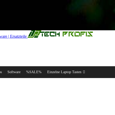
re | Ersatzteile
ps
Software
%SALE%
Einzelne Laptop Tasten