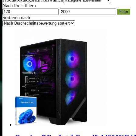
Nach Preis filtern
Min.
Max.
Filter
Preis
Preis
Sortieren nach