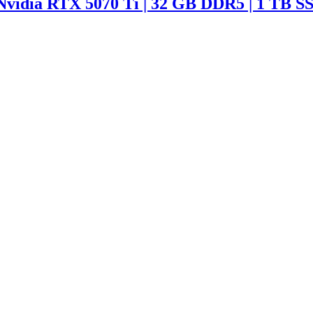
Nvidia RTX 5070 Ti | 32 GB DDR5 | 1 TB S