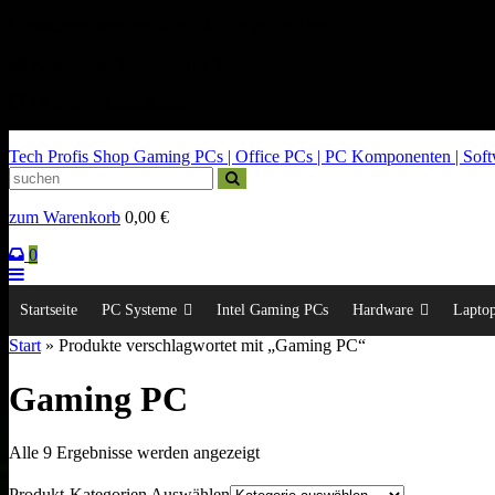
kontakt@tech-profis.de | Mo-Fr 09-18 Uhr
Kostenloser Versand ab 150€
14 Tage Widerrufsrecht
Tech Profis Shop
Gaming PCs | Office PCs | PC Komponenten | Softwa
zum Warenkorb
0,00
€
0
Startseite
PC Systeme
Intel Gaming PCs
Hardware
Lapto
Start
» Produkte verschlagwortet mit „Gaming PC“
Gaming PC
Nach
Alle 9 Ergebnisse werden angezeigt
Durchschnittsbewertung
sortiert
Produkt-Kategorien Auswählen