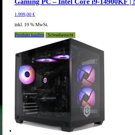
Gaming PC – Intel Core i9-14900KF | 
1.999,00
€
inkl. 19 % MwSt.
Produkt kaufen
Schnellansicht