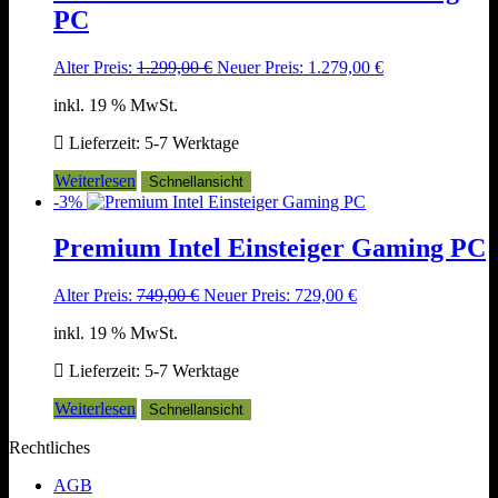
PC
Ursprünglicher
Aktueller
Alter Preis:
1.299,00
€
Neuer Preis:
1.279,00
€
Preis
Preis
inkl. 19 % MwSt.
war:
ist:
1.299,00 €
1.279,00 €.
Lieferzeit:
5-7 Werktage
Weiterlesen
Schnellansicht
-3%
Premium Intel Einsteiger Gaming PC
Ursprünglicher
Aktueller
Alter Preis:
749,00
€
Neuer Preis:
729,00
€
Preis
Preis
inkl. 19 % MwSt.
war:
ist:
749,00 €
729,00 €.
Lieferzeit:
5-7 Werktage
Weiterlesen
Schnellansicht
Rechtliches
AGB