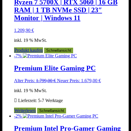
Ryzen 7 5700X | RTX 5060 | 16 GB
RAM | 1 TB NVMe SSD | 23″
Monitor | Windows 11
1.209,90
€
inkl. 19 % MwSt.
Produkt kaufen
Schnellansicht
-7%
Premium Elite Gaming PC
Ursprünglicher
Aktueller
Alter Preis:
1.799,00
€
Neuer Preis:
1.679,00
€
Preis
Preis
inkl. 19 % MwSt.
war:
ist:
1.799,00 €
1.679,00 €.
Lieferzeit:
5-7 Werktage
Weiterlesen
Schnellansicht
-2%
Premium Intel Pro-Gamer Gaming