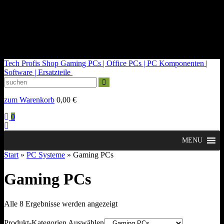
kontakt@tech-profis.de | Mo-Fr 09-18 Uhr
Kostenloser Versand ab 150€
14 Tage Widerrufsrecht
Tech Profis Shop
Gaming PCs | Office PCs | PC Komponenten |
Software | Ersatzteile
zum Warenkorb
0,00
€
0
MENU
Start
»
PC Systeme
» Gaming PCs
Gaming PCs
Nach
Alle 8 Ergebnisse werden angezeigt
Durchschnittsbewertung
sortiert
Produkt-Kategorien Auswählen