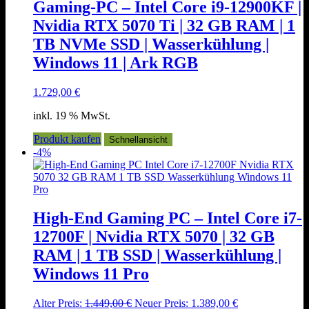
Gaming-PC – Intel Core i9-12900KF |
Nvidia RTX 5070 Ti | 32 GB RAM | 1
TB NVMe SSD | Wasserkühlung |
Windows 11 | Ark RGB
1.729,00
€
inkl. 19 % MwSt.
Produkt kaufen
Schnellansicht
-4%
High-End Gaming PC – Intel Core i7-
12700F | Nvidia RTX 5070 | 32 GB
RAM | 1 TB SSD | Wasserkühlung |
Windows 11 Pro
Ursprünglicher
Aktueller
Alter Preis:
1.449,00
€
Neuer Preis:
1.389,00
€