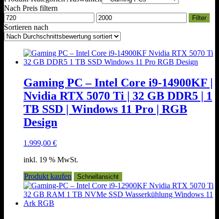
Nach Preis filtern
Min.
Max.
Filter
Preis
Preis
Sortieren nach
Gaming PC – Intel Core i9-14900KF |
Nvidia RTX 5070 Ti | 32 GB DDR5 | 1
TB SSD | Windows 11 Pro | RGB
Design
1.999,00
€
inkl. 19 % MwSt.
Produkt kaufen
Schnellansicht