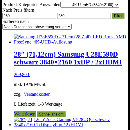
sortiert
Produkt-Kategorien Auswählen
Nach Preis filtern
Min.
Max.
Filter
Preis
Preis
Sortieren nach
28″ (71,12cm) Samsung U28E590D
schwarz 3840×2160 1xDP / 2xHDMI
269,80
€
inkl. 19 % MwSt.
zzgl.
Versandkosten
Lieferzeit:
1-3 Werktage
Weiterlesen
Schnellansicht