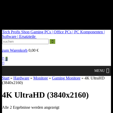
kontakt@tech-profis.de | Mo-Fr 09-18 Uhr
Kostenloser Versand ab 150€
14 Tage Widerrufsrecht
Tech Profis Shop
Gaming PCs | Office PCs | PC Komponenten |
Software | Ersatzteile
zum Warenkorb
0,00
€
0
MENU
Start
»
Hardware
»
Monitore
»
Gaming Monitore
» 4K UltraHD
(3840x2160)
4K UltraHD (3840x2160)
Nach
Alle 2 Ergebnisse werden angezeigt
Durchschnittsbewertung