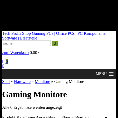
kontakt@tech-profis.de | Mo-Fr 09-18 Uhr
Kostenloser Versand ab 150€
14 Tage Widerrufsrecht
Tech Profis Shop
Gaming PCs | Office PCs | PC Komponenten |
Software | Ersatzteile
zum Warenkorb
0,00
€
0
MENU
Start
»
Hardware
»
Monitore
» Gaming Monitore
Gaming Monitore
Nach
Alle 6 Ergebnisse werden angezeigt
Durchschnittsbewertung
sortiert
Produkt-Kategorien Auswählen