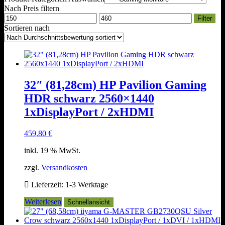
Nach Preis filtern
Min.
Max.
Filter
Preis
Preis
Sortieren nach
32″ (81,28cm) HP Pavilion Gaming
HDR schwarz 2560×1440
1xDisplayPort / 2xHDMI
459,80
€
inkl. 19 % MwSt.
zzgl.
Versandkosten
Lieferzeit:
1-3 Werktage
Weiterlesen
Schnellansicht