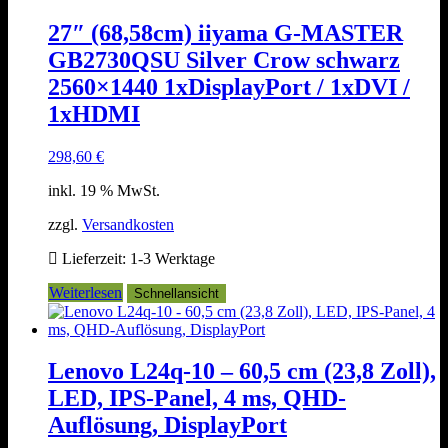
27″ (68,58cm) iiyama G-MASTER
GB2730QSU Silver Crow schwarz
2560×1440 1xDisplayPort / 1xDVI /
1xHDMI
298,60
€
inkl. 19 % MwSt.
zzgl.
Versandkosten
Lieferzeit:
1-3 Werktage
Weiterlesen
Schnellansicht
Lenovo L24q-10 – 60,5 cm (23,8 Zoll),
LED, IPS-Panel, 4 ms, QHD-
Auflösung, DisplayPort