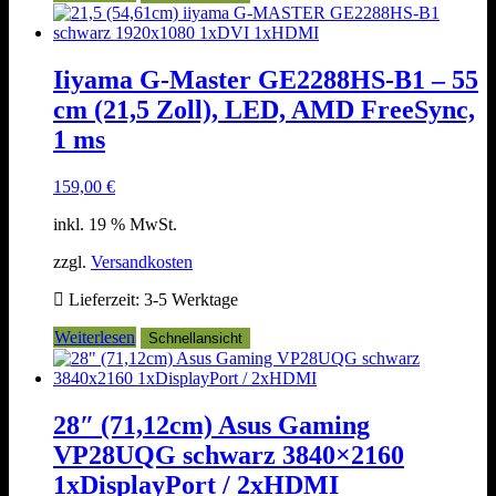
Iiyama G-Master GE2288HS-B1 – 55
cm (21,5 Zoll), LED, AMD FreeSync,
1 ms
159,00
€
inkl. 19 % MwSt.
zzgl.
Versandkosten
Lieferzeit:
3-5 Werktage
Weiterlesen
Schnellansicht
28″ (71,12cm) Asus Gaming
VP28UQG schwarz 3840×2160
1xDisplayPort / 2xHDMI