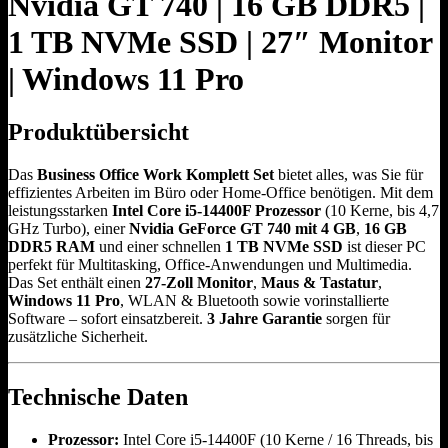
Nvidia GT 740 | 16 GB DDR5 |
1 TB NVMe SSD | 27″ Monitor
| Windows 11 Pro
Produktübersicht
Das
Business Office Work Komplett Set
bietet alles, was Sie für
effizientes Arbeiten im Büro oder Home-Office benötigen. Mit dem
leistungsstarken
Intel Core i5-14400F Prozessor
(10 Kerne, bis 4,7
GHz Turbo), einer
Nvidia GeForce GT 740 mit 4 GB
,
16 GB
DDR5 RAM
und einer schnellen
1 TB NVMe SSD
ist dieser PC
perfekt für Multitasking, Office-Anwendungen und Multimedia.
Das Set enthält einen
27-Zoll Monitor
,
Maus & Tastatur
,
Windows 11 Pro
, WLAN & Bluetooth sowie vorinstallierte
Software – sofort einsatzbereit.
3 Jahre Garantie
sorgen für
zusätzliche Sicherheit.
Technische Daten
Prozessor:
Intel Core i5-14400F (10 Kerne / 16 Threads, bis