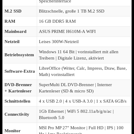
Speicherinterface
M.2 SSD
Blitzschnelle, große 1 TB M.2 SSD
RAM
16 GB DDR5 RAM
Mainboard
ASUS PRIME H610M-A WIFI
Netzteil
Leises 300W-Netzteil
Windows 11 64 Bit | vorinstalliert mit allen
Betriebssystem
Treibern | Digitale Lizenz, aktiviert
LibreOffice (Writer, Calc, Impress, Draw, Base,
Software-Extra
Math) vorinstalliert
DVD-Brenner
SuperMulti DL DVD-Brenner | Interner
+ Kartenleser
Kartenleser (SD & micro SD)
Schnittstellen
4 x USB 2.0 | 4 x USB-A 3.0 | 1 x SATA 6GB/s
1Gb Ethernet | WiFi 5 802.11a/b/g/n/ac |
Connectivity
Bluetooth 5.0
MSI Pro MP 27″ Monitor | Full HD | IPS | 100
Monitor