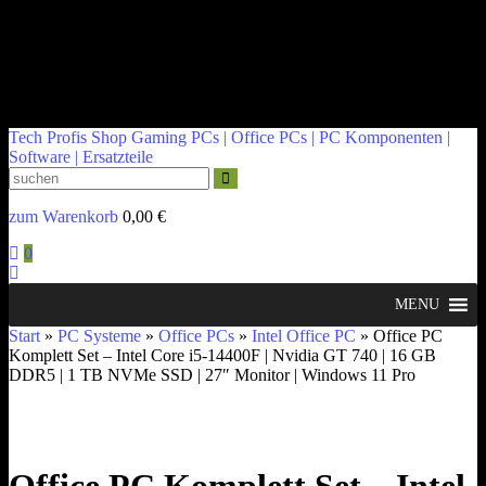
kontakt@tech-profis.de | Mo-Fr 09-18 Uhr
Kostenloser Versand ab 150€
14 Tage Widerrufsrecht
Tech Profis Shop
Gaming PCs | Office PCs | PC Komponenten |
Software | Ersatzteile
zum Warenkorb
0,00
€
0
MENU
Start
»
PC Systeme
»
Office PCs
»
Intel Office PC
» Office PC
Komplett Set – Intel Core i5-14400F | Nvidia GT 740 | 16 GB
DDR5 | 1 TB NVMe SSD | 27″ Monitor | Windows 11 Pro