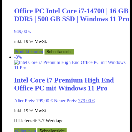
Office PC Intel Core i7-14700 | 16 GB
DDR5 | 500 GB SSD | Windows 11 Pro
949,00
€
inkl. 19 % MwSt.
Produkt kaufen
Schnellansicht
-3%
Intel Core i7 Premium High End
Office PC mit Windows 11 Pro
Ursprünglicher
Aktueller
Alter Preis:
799,00
€
Neuer Preis:
779,00
€
Preis
Preis
inkl. 19 % MwSt.
war:
ist:
799,00 €
779,00 €.
Lieferzeit:
5-7 Werktage
Weiterlesen
Schnellansicht