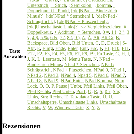
Unterstrich | – Strich
,
; Semikolon | , komma
,
:
Doppelpunkt | . Punkt
,
[:de]NPad – Bindestrich
Minus[:]
,
[:de]NPad * Sternchen[:]
,
[:de]NPad /
Schrägstrich[:]
,
[:de]NPad + Pluszeichen[:]
,
[:de]Umschalttaste Links[:]
,
<> Vergleichszeichen
,
#
Doppelkreuz
,
+ Addition | * Sternchen
,
0 =
,
1 !
,
2 "
,
3
§
,
4 $
,
5 %
,
6 &
,
7 /
,
8 (
,
9 )
,
A
,
Ä
,
Alt
,
Alt Gr
,
B
,
Backspace
,
Bild Oben
,
Bild Unten
,
C
,
D
,
Druck | S-
Abf
,
E
,
Einfg
,
Ende
,
Enter
,
Entf
,
Esc
,
F
,
F1
,
F10
,
F11
,
Taste
F12
,
F2
,
F3
,
F4
,
F5
,
F6
,
F7
,
F8
,
F9
,
Fn Taste
,
G
,
H
,
I
,
Auswählen
J
,
K
,
L
,
Leertaste
,
M
,
Menü Taste
,
N
,
NPad –
Bindestrich Minus
,
NPad * Sternchen
,
NPad /
Schrägstrich
,
NPad + Pluszeichen
,
NPad 0
,
NPad 1
,
NPad 2
,
NPad 3
,
NPad 4
,
Npad 5
,
NPad 6
,
NPad 7
,
NPad 8
,
NPad 9
,
NPad Enter
,
NPad Komma
,
Num
Lock
,
Ö
,
O
,
P
,
Pause | Untbr
,
Pfeil Links
,
Pfeil Oben
,
Pfeil Rechts
,
Pfeil Unten
,
Pos1
,
Q
,
R
,
S
,
ß ?
,
Strg
Links
,
Strg Rechts
,
T
,
Tab-ulator Taste
,
Ü
,
U
,
Umschaltsperre
,
Umschalttaste Links
,
Umschalttaste
Rechts
,
V
,
W
,
Windows Taste
,
X
,
Y
,
Z
Rezensionen