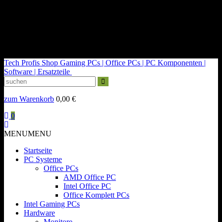
kontakt@tech-profis.de | Mo-Fr 09-18 Uhr
Kostenloser Versand ab 150€
14 Tage Widerrufsrecht
Tech Profis Shop
Gaming PCs | Office PCs | PC Komponenten |
Software | Ersatzteile
zum Warenkorb
0,00
€
0
MENU
MENU
Startseite
PC Systeme
Office PCs
AMD Office PC
Intel Office PC
Office Komplett PCs
Intel Gaming PCs
Hardware
Monitore