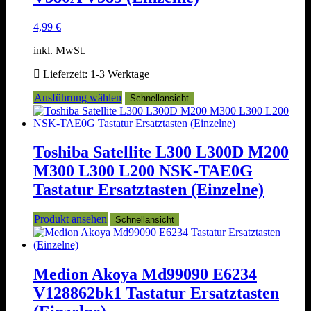
Produktseite
gewählt
4,99
€
werden
inkl. MwSt.
Lieferzeit:
1-3 Werktage
Dieses
Ausführung wählen
Schnellansicht
Produkt
weist
mehrere
Varianten
Toshiba Satellite L300 L300D M200
auf.
M300 L300 L200 NSK-TAE0G
Die
Optionen
Tastatur Ersatztasten (Einzelne)
können
auf
Produkt ansehen
Schnellansicht
der
Produktseite
gewählt
werden
Medion Akoya Md99090 E6234
V128862bk1 Tastatur Ersatztasten