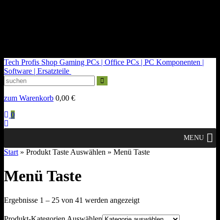
kontakt@tech-profis.de | Mo-Fr 09-18 Uhr
Kostenloser Versand ab 150€
14 Tage Widerrufsrecht
Tech Profis Shop
Gaming PCs | Office PCs | PC Komponenten |
Software | Ersatzteile
zum Warenkorb
0,00
€
0
MENU
Start
» Produkt Taste Auswählen » Menü Taste
Menü Taste
Nach
Ergebnisse 1 – 25 von 41 werden angezeigt
Durchschnittsbewertung
sortiert
Produkt-Kategorien Auswählen