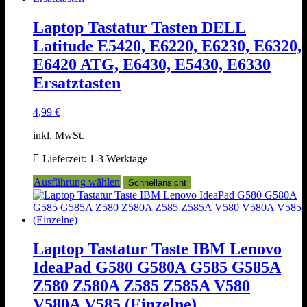
Varianten
auf.
Laptop Tastatur Tasten DELL
Die
Latitude E5420, E6220, E6230, E6320,
Optionen
können
E6420 ATG, E6430, E5430, E6330
auf
Ersatztasten
der
Produktseite
gewählt
4,99
€
werden
inkl. MwSt.
Lieferzeit:
1-3 Werktage
Dieses
Ausführung wählen
Schnellansicht
Produkt
weist
mehrere
Varianten
auf.
Laptop Tastatur Taste IBM Lenovo
Die
IdeaPad G580 G580A G585 G585A
Optionen
können
Z580 Z580A Z585 Z585A V580
auf
V580A V585 (Einzelne)
der