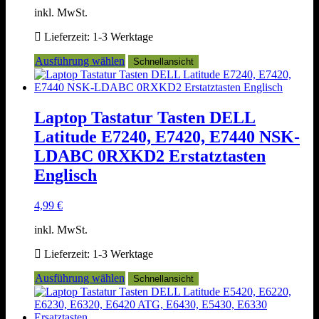
inkl. MwSt.
Lieferzeit:
1-3 Werktage
Dieses
Ausführung wählen
Schnellansicht
Produkt
weist
mehrere
Varianten
Laptop Tastatur Tasten DELL
auf.
Latitude E7240, E7420, E7440 NSK-
Die
Optionen
LDABC 0RXKD2 Erstatztasten
können
Englisch
auf
der
Produktseite
4,99
€
gewählt
werden
inkl. MwSt.
Lieferzeit:
1-3 Werktage
Dieses
Ausführung wählen
Schnellansicht
Produkt
weist
mehrere