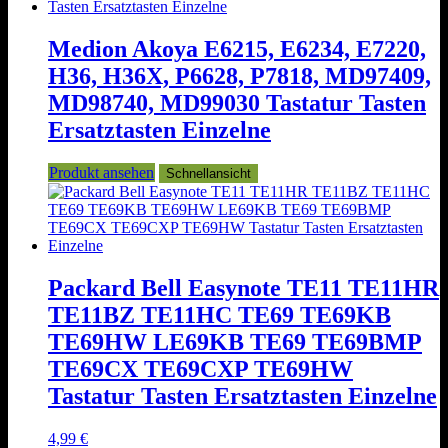
Medion Akoya E6215, E6234, E7220,
H36, H36X, P6628, P7818, MD97409,
MD98740, MD99030 Tastatur Tasten
Ersatztasten Einzelne
Produkt ansehen
Schnellansicht
Packard Bell Easynote TE11 TE11HR
TE11BZ TE11HC TE69 TE69KB
TE69HW LE69KB TE69 TE69BMP
TE69CX TE69CXP TE69HW
Tastatur Tasten Ersatztasten Einzelne
4,99
€