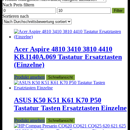
Nach Preis filtern
Min.
Max.
Filter
Preis
Preis
Sortieren nach
Acer Aspire 4810 3410 3810 4410
KB.I140A.069 Tastatur Ersatztasten
(Einzelne)
Produkt ansehen
Schnellansicht
ASUS K50 K51 K61 K70 P50
Tastatur Tasten Ersatztasten Einzelne
Produkt ansehen
Schnellansicht