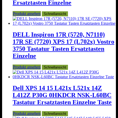
Ersatztasten Einzelne
Produkt ansehen
Schnellansicht
DELL Inspiron 17R (5720, N7110)
17R SE (7720) XPS 17 (L702x) Vostro
3750 Tastatur Tasten Ersatztasten
Einzelne
Produkt ansehen
Schnellansicht
Dell XPS 14 15 L421x L521x 14Z
L412Z P30G 0HKDCR NSK-L60BC
Tastatur Ersatztasten Einzelne Taste
Produkt ansehen
Schnellansicht