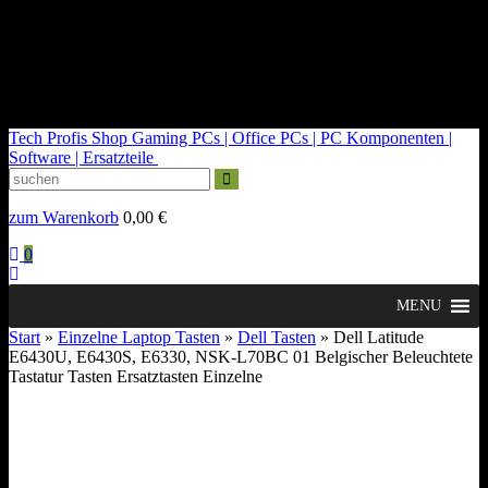
kontakt@tech-profis.de | Mo-Fr 09-18 Uhr
Kostenloser Versand ab 150€
14 Tage Widerrufsrecht
Tech Profis Shop
Gaming PCs | Office PCs | PC Komponenten |
Software | Ersatzteile
zum Warenkorb
0,00
€
0
MENU
Start
»
Einzelne Laptop Tasten
»
Dell Tasten
» Dell Latitude
E6430U, E6430S, E6330, NSK-L70BC 01 Belgischer Beleuchtete
Tastatur Tasten Ersatztasten Einzelne