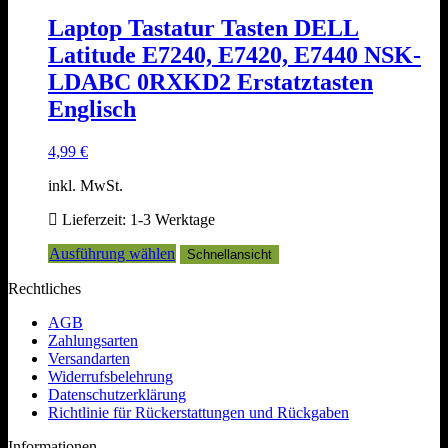
werden
Laptop Tastatur Tasten DELL
Latitude E7240, E7420, E7440 NSK-
LDABC 0RXKD2 Erstatztasten
Englisch
4,99
€
inkl. MwSt.
Lieferzeit:
1-3 Werktage
Dieses
Ausführung wählen
Schnellansicht
Produkt
Rechtliches
weist
mehrere
AGB
Varianten
Zahlungsarten
auf.
Versandarten
Die
Widerrufsbelehrung
Optionen
Datenschutzerklärung
können
Richtlinie für Rückerstattungen und Rückgaben
auf
der
Informationen