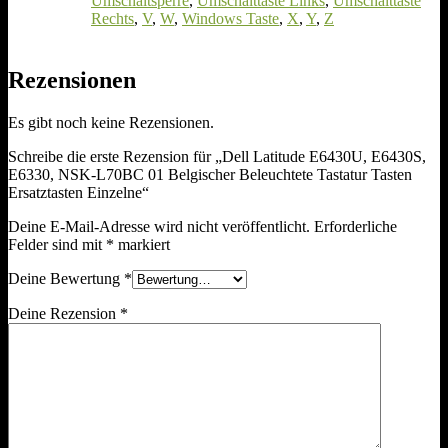
Umschaltsperre
,
Umschalttaste Links
,
Umschalttaste
Rechts
,
V
,
W
,
Windows Taste
,
X
,
Y
,
Z
Rezensionen
Es gibt noch keine Rezensionen.
Schreibe die erste Rezension für „Dell Latitude E6430U, E6430S,
E6330, NSK-L70BC 01 Belgischer Beleuchtete Tastatur Tasten
Ersatztasten Einzelne“
Deine E-Mail-Adresse wird nicht veröffentlicht.
Erforderliche
Felder sind mit
*
markiert
Deine Bewertung
*
Deine Rezension
*