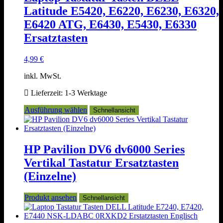
Latitude E5420, E6220, E6230, E6320,
E6420 ATG, E6430, E5430, E6330
Ersatztasten
4,99
€
inkl. MwSt.
Lieferzeit:
1-3 Werktage
Dieses
Ausführung wählen
Schnellansicht
Produkt
weist
mehrere
Varianten
HP Pavilion DV6 dv6000 Series
auf.
Vertikal Tastatur Ersatztasten
Die
Optionen
(Einzelne)
können
auf
Produkt ansehen
Schnellansicht
der
Produktseite
gewählt