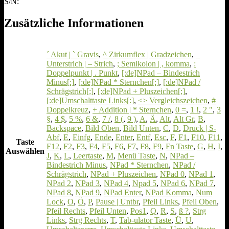
S/N:
Zusätzliche Informationen
´ Akut | ` Gravis
,
^ Zirkumflex | Gradzeichen
,
_
Unterstrich | – Strich
,
; Semikolon | , komma
,
:
Doppelpunkt | . Punkt
,
[:de]NPad – Bindestrich
Minus[:]
,
[:de]NPad * Sternchen[:]
,
[:de]NPad /
Schrägstrich[:]
,
[:de]NPad + Pluszeichen[:]
,
[:de]Umschalttaste Links[:]
,
<> Vergleichszeichen
,
#
Doppelkreuz
,
+ Addition | * Sternchen
,
0 =
,
1 !
,
2 "
,
3
§
,
4 $
,
5 %
,
6 &
,
7 /
,
8 (
,
9 )
,
A
,
Ä
,
Alt
,
Alt Gr
,
B
,
Backspace
,
Bild Oben
,
Bild Unten
,
C
,
D
,
Druck | S-
Abf
,
E
,
Einfg
,
Ende
,
Enter
,
Entf
,
Esc
,
F
,
F1
,
F10
,
F11
,
Taste
F12
,
F2
,
F3
,
F4
,
F5
,
F6
,
F7
,
F8
,
F9
,
Fn Taste
,
G
,
H
,
I
,
Auswählen
J
,
K
,
L
,
Leertaste
,
M
,
Menü Taste
,
N
,
NPad –
Bindestrich Minus
,
NPad * Sternchen
,
NPad /
Schrägstrich
,
NPad + Pluszeichen
,
NPad 0
,
NPad 1
,
NPad 2
,
NPad 3
,
NPad 4
,
Npad 5
,
NPad 6
,
NPad 7
,
NPad 8
,
NPad 9
,
NPad Enter
,
NPad Komma
,
Num
Lock
,
O
,
Ö
,
P
,
Pause | Untbr
,
Pfeil Links
,
Pfeil Oben
,
Pfeil Rechts
,
Pfeil Unten
,
Pos1
,
Q
,
R
,
S
,
ß ?
,
Strg
Links
,
Strg Rechts
,
T
,
Tab-ulator Taste
,
Ü
,
U
,