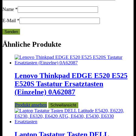
Name
*
E-Mail
*
Ähnliche Produkte
Lenovo Thinkpad EDGE E520 E525
E520S Tastatur Ersatztasten
(Einzelne) 0A62087
Produkt ansehen
Schnellansicht
Laptop Tastatur Tasten DELL