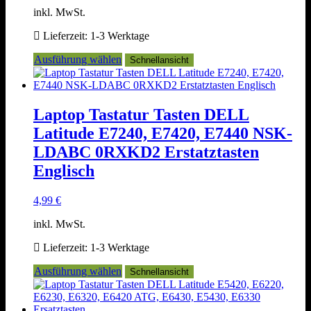
inkl. MwSt.
Lieferzeit:
1-3 Werktage
Dieses
Ausführung wählen
Schnellansicht
Produkt
weist
mehrere
Varianten
Laptop Tastatur Tasten DELL
auf.
Latitude E7240, E7420, E7440 NSK-
Die
Optionen
LDABC 0RXKD2 Erstatztasten
können
Englisch
auf
der
Produktseite
4,99
€
gewählt
werden
inkl. MwSt.
Lieferzeit:
1-3 Werktage
Dieses
Ausführung wählen
Schnellansicht
Produkt
weist
mehrere