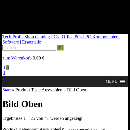
kontakt@tech-profis.de | Mo-Fr 09-18 Uhr
Kostenloser Versand ab 150€
14 Tage Widerrufsrecht
Tech Profis Shop
Gaming PCs | Office PCs | PC Komponenten |
Software | Ersatzteile
zum Warenkorb
0,00
€
0
MENU
Start
» Produkt Taste Auswählen » Bild Oben
Bild Oben
Nach
Ergebnisse 1 – 25 von 41 werden angezeigt
Durchschnittsbewertung
sortiert
Produkt-Kategorien Auswählen