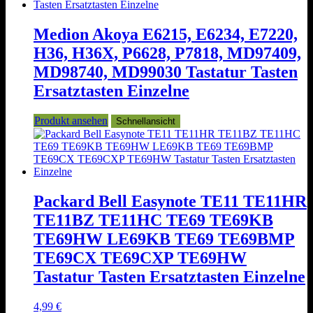
Medion Akoya E6215, E6234, E7220,
H36, H36X, P6628, P7818, MD97409,
MD98740, MD99030 Tastatur Tasten
Ersatztasten Einzelne
Produkt ansehen
Schnellansicht
Packard Bell Easynote TE11 TE11HR
TE11BZ TE11HC TE69 TE69KB
TE69HW LE69KB TE69 TE69BMP
TE69CX TE69CXP TE69HW
Tastatur Tasten Ersatztasten Einzelne
4,99
€