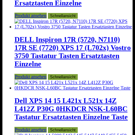
Ersatztasten Einzelne
Produkt ansehen
Schnellansicht
DELL Inspiron 17R (5720, N7110)
17R SE (7720) XPS 17 (L702x) Vostro
3750 Tastatur Tasten Ersatztasten
Einzelne
Produkt ansehen
Schnellansicht
Dell XPS 14 15 L421x L521x 14Z
L412Z P30G 0HKDCR NSK-L60BC
Tastatur Ersatztasten Einzelne Taste
Produkt ansehen
Schnellansicht