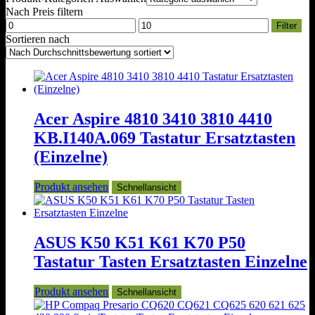
Nach Preis filtern
Min.
Max.
Filter
Preis
Preis
Sortieren nach
Acer Aspire 4810 3410 3810 4410
KB.I140A.069 Tastatur Ersatztasten
(Einzelne)
Produkt ansehen
Schnellansicht
ASUS K50 K51 K61 K70 P50
Tastatur Tasten Ersatztasten Einzelne
Produkt ansehen
Schnellansicht