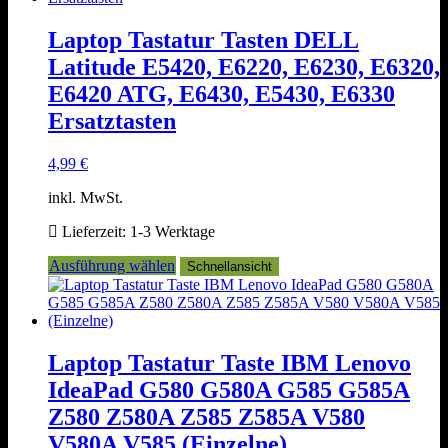
Varianten
auf.
Laptop Tastatur Tasten DELL
Die
Latitude E5420, E6220, E6230, E6320,
Optionen
können
E6420 ATG, E6430, E5430, E6330
auf
Ersatztasten
der
Produktseite
gewählt
4,99
€
werden
inkl. MwSt.
Lieferzeit:
1-3 Werktage
Dieses
Ausführung wählen
Schnellansicht
Produkt
weist
mehrere
Varianten
auf.
Laptop Tastatur Taste IBM Lenovo
Die
IdeaPad G580 G580A G585 G585A
Optionen
können
Z580 Z580A Z585 Z585A V580
auf
V580A V585 (Einzelne)
der