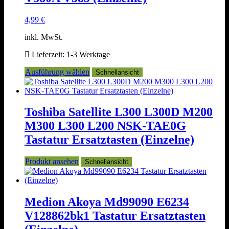
Produktseite
gewählt
4,99
€
werden
inkl. MwSt.
Lieferzeit:
1-3 Werktage
Dieses
Ausführung wählen
Schnellansicht
Produkt
weist
mehrere
Varianten
Toshiba Satellite L300 L300D M200
auf.
M300 L300 L200 NSK-TAE0G
Die
Optionen
Tastatur Ersatztasten (Einzelne)
können
auf
Produkt ansehen
Schnellansicht
der
Produktseite
gewählt
werden
Medion Akoya Md99090 E6234
V128862bk1 Tastatur Ersatztasten