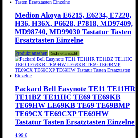
Medion Akoya E6215, E6234, E7220,
H36, H36X, P6628, P7818, MD97409,
MD98740, MD99030 Tastatur Tasten
Ersatztasten Einzelne
Produkt ansehen
Schnellansicht
Packard Bell Easynote TE11 TE11HR
TE11BZ TE11HC TE69 TE69KB
TE69HW LE69KB TE69 TE69BMP
TE69CX TE69CXP TE69HW
Tastatur Tasten Ersatztasten Einzelne
4,99
€