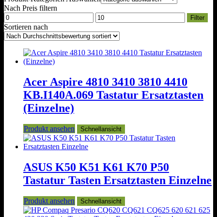
Nach Preis filtern
Min.
Max.
Filter
Preis
Preis
Sortieren nach
Acer Aspire 4810 3410 3810 4410
KB.I140A.069 Tastatur Ersatztasten
(Einzelne)
Produkt ansehen
Schnellansicht
ASUS K50 K51 K61 K70 P50
Tastatur Tasten Ersatztasten Einzelne
Produkt ansehen
Schnellansicht