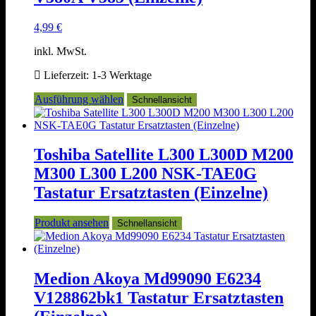
Produktseite
gewählt
4,99
€
werden
inkl. MwSt.
Lieferzeit:
1-3 Werktage
Dieses
Ausführung wählen
Schnellansicht
Produkt
weist
mehrere
Varianten
Toshiba Satellite L300 L300D M200
auf.
M300 L300 L200 NSK-TAE0G
Die
Optionen
Tastatur Ersatztasten (Einzelne)
können
auf
Produkt ansehen
Schnellansicht
der
Produktseite
gewählt
werden
Medion Akoya Md99090 E6234
V128862bk1 Tastatur Ersatztasten