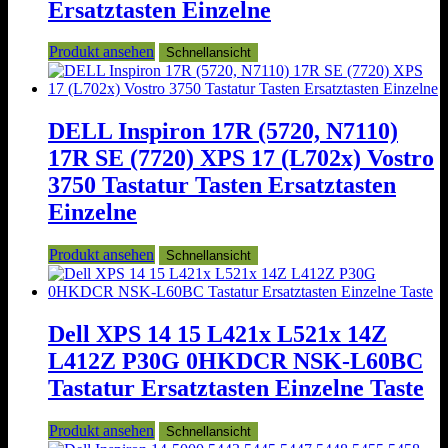
Ersatztasten Einzelne
Produkt ansehen
Schnellansicht
DELL Inspiron 17R (5720, N7110)
17R SE (7720) XPS 17 (L702x) Vostro
3750 Tastatur Tasten Ersatztasten
Einzelne
Produkt ansehen
Schnellansicht
Dell XPS 14 15 L421x L521x 14Z
L412Z P30G 0HKDCR NSK-L60BC
Tastatur Ersatztasten Einzelne Taste
Produkt ansehen
Schnellansicht