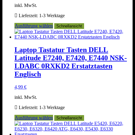
inkl. MwSt.
Lieferzeit:
1-3 Werktage
Dieses
Ausführung wählen
Schnellansicht
Produkt
weist
mehrere
Varianten
Laptop Tastatur Tasten DELL
auf.
Latitude E7240, E7420, E7440 NSK-
Die
Optionen
LDABC 0RXKD2 Erstatztasten
können
Englisch
auf
der
Produktseite
4,99
€
gewählt
werden
inkl. MwSt.
Lieferzeit:
1-3 Werktage
Dieses
Ausführung wählen
Schnellansicht
Produkt
weist
mehrere