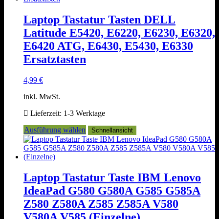
Varianten
auf.
Laptop Tastatur Tasten DELL
Die
Latitude E5420, E6220, E6230, E6320,
Optionen
können
E6420 ATG, E6430, E5430, E6330
auf
Ersatztasten
der
Produktseite
gewählt
4,99
€
werden
inkl. MwSt.
Lieferzeit:
1-3 Werktage
Dieses
Ausführung wählen
Schnellansicht
Produkt
weist
mehrere
Varianten
auf.
Laptop Tastatur Taste IBM Lenovo
Die
IdeaPad G580 G580A G585 G585A
Optionen
können
Z580 Z580A Z585 Z585A V580
auf
V580A V585 (Einzelne)
der