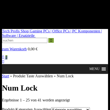
kontakt@tech-profis.de | Mo-Fr 09-18 Uhr
Kostenloser Versand ab 150€
14 Tage Widerrufsrecht
Tech Profis Shop
Gaming PCs | Office PCs | PC Komponenten |
Software | Ersatzteile
zum Warenkorb
0,00
€
0
MENU
Start
» Produkt Taste Auswählen » Num Lock
Num Lock
Nach
Ergebnisse 1 – 25 von 41 werden angezeigt
Durchschnittsbewertung
sortiert
Produkt-Kategorien Auswählen