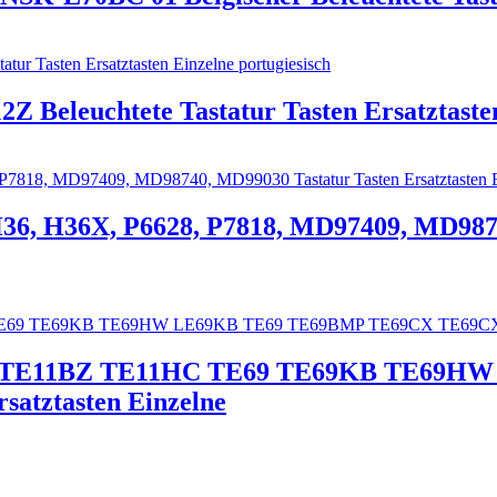
Z Beleuchtete Tastatur Tasten Ersatztasten
36, H36X, P6628, P7818, MD97409, MD9874
1HR TE11BZ TE11HC TE69 TE69KB TE69
atztasten Einzelne