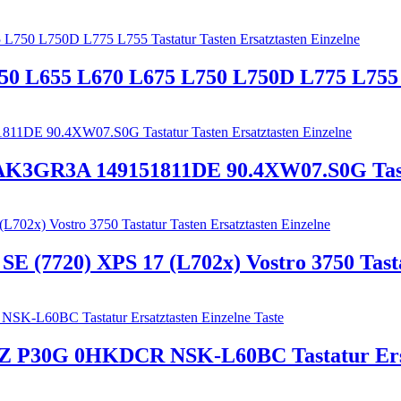
50 L655 L670 L675 L750 L750D L775 L755 T
GR3A 149151811DE 90.4XW07.S0G Tastatu
SE (7720) XPS 17 (L702x) Vostro 3750 Tasta
2Z P30G 0HKDCR NSK-L60BC Tastatur Ersat