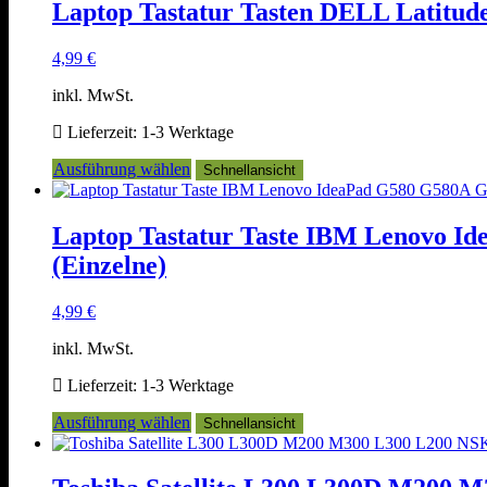
mehrere
Laptop Tastatur Tasten DELL Latitude
Varianten
auf.
4,99
€
Die
Optionen
inkl. MwSt.
können
auf
Lieferzeit:
1-3 Werktage
der
Produktseite
Dieses
Ausführung wählen
Schnellansicht
gewählt
Produkt
werden
weist
mehrere
Laptop Tastatur Taste IBM Lenovo 
Varianten
(Einzelne)
auf.
Die
Optionen
4,99
€
können
auf
inkl. MwSt.
der
Produktseite
Lieferzeit:
1-3 Werktage
gewählt
Dieses
Ausführung wählen
werden
Schnellansicht
Produkt
weist
mehrere