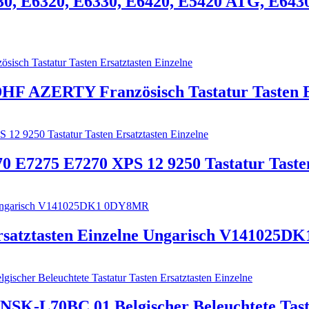
230, E6320, E6330, E6420, E5420 ATG, E6430
HF AZERTY Französisch Tastatur Tasten Er
0 E7275 E7270 XPS 12 9250 Tastatur Tasten
 Ersatztasten Einzelne Ungarisch V141025
 NSK-L70BC 01 Belgischer Beleuchtete Tasta