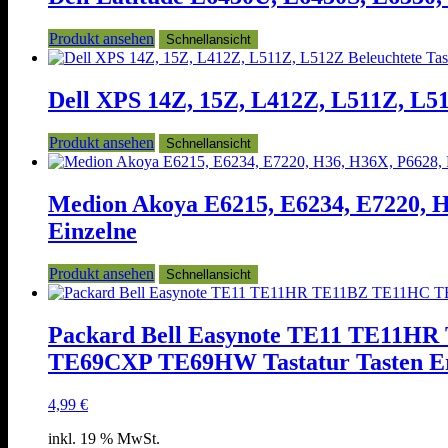
Produkt ansehen
Schnellansicht
Dell XPS 14Z, 15Z, L412Z, L511Z, L512
Produkt ansehen
Schnellansicht
Medion Akoya E6215, E6234, E7220, H
Einzelne
Produkt ansehen
Schnellansicht
Packard Bell Easynote TE11 TE1
TE69CXP TE69HW Tastatur Tasten Ers
4,99
€
inkl. 19 % MwSt.