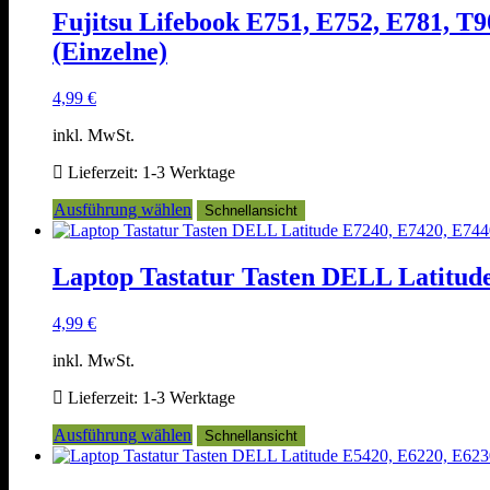
Fujitsu Lifebook E751, E752, E781, T9
(Einzelne)
4,99
€
inkl. MwSt.
Lieferzeit:
1-3 Werktage
Dieses
Ausführung wählen
Schnellansicht
Produkt
weist
mehrere
Laptop Tastatur Tasten DELL Latitu
Varianten
auf.
4,99
€
Die
Optionen
inkl. MwSt.
können
auf
Lieferzeit:
1-3 Werktage
der
Produktseite
Dieses
Ausführung wählen
Schnellansicht
gewählt
Produkt
werden
weist