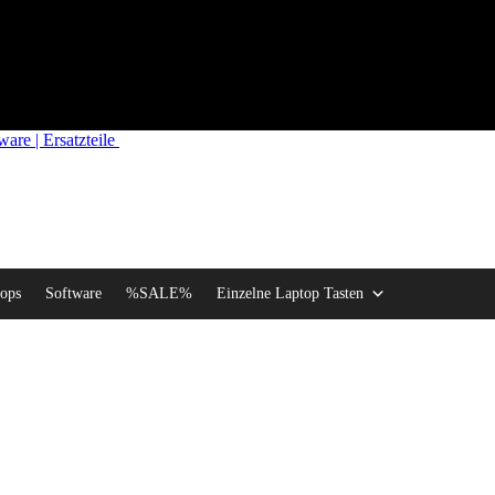
re | Ersatzteile
ops
Software
%SALE%
Einzelne Laptop Tasten