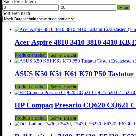
Nach Preis filtern
Min.
Max.
Filter
Preis
Preis
Sortieren nach
Acer Aspire 4810 3410 3810 4410 KB.I1
Produkt ansehen
Schnellansicht
ASUS K50 K51 K61 K70 P50 Tastatur T
Produkt ansehen
Schnellansicht
HP Compaq Presario CQ620 CQ621 CQ62
Produkt ansehen
Schnellansicht