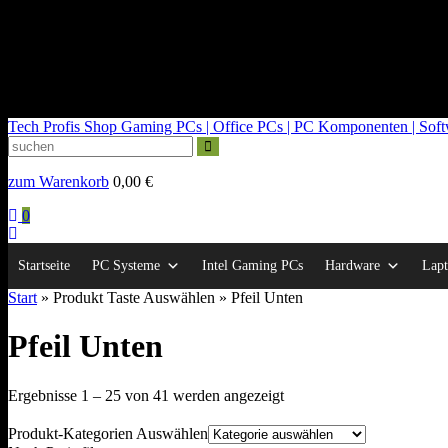
kontakt@tech-profis.de | Mo-Fr 09-18 Uhr
Kostenloser Versand ab 150€
14 Tage Widerrufsrecht
Tech Profis Shop
Gaming PCs | Office PCs | PC Komponenten | Softwa
zum Warenkorb
0,00
€
0
Startseite
PC Systeme
Intel Gaming PCs
Hardware
Lapt
Start
» Produkt Taste Auswählen » Pfeil Unten
Pfeil Unten
Nach
Ergebnisse 1 – 25 von 41 werden angezeigt
Durchschnittsbewertung
sortiert
Produkt-Kategorien Auswählen