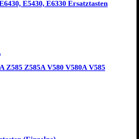
E6430, E5430, E6330 Ersatztasten
0A Z585 Z585A V580 V580A V585