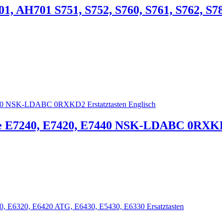
01, AH701 S751, S752, S760, S761, S762, S78
de E7240, E7420, E7440 NSK-LDABC 0RXKD2