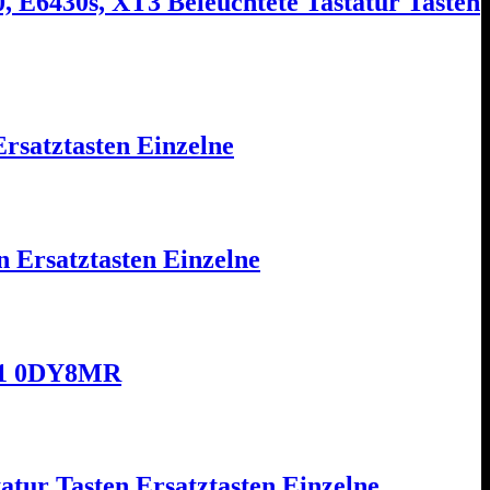
, E6430s, XT3 Beleuchtete Tastatur Tasten
satztasten Einzelne
 Ersatztasten Einzelne
DK1 0DY8MR
tur Tasten Ersatztasten Einzelne