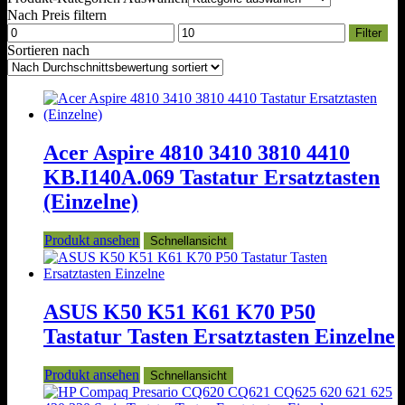
Nach Preis filtern
Min.
Max.
Filter
Preis
Preis
Sortieren nach
Acer Aspire 4810 3410 3810 4410
KB.I140A.069 Tastatur Ersatztasten
(Einzelne)
Produkt ansehen
Schnellansicht
ASUS K50 K51 K61 K70 P50
Tastatur Tasten Ersatztasten Einzelne
Produkt ansehen
Schnellansicht