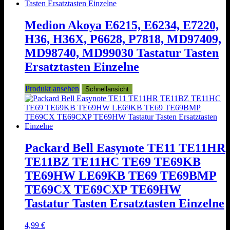
Medion Akoya E6215, E6234, E7220,
H36, H36X, P6628, P7818, MD97409,
MD98740, MD99030 Tastatur Tasten
Ersatztasten Einzelne
Produkt ansehen
Schnellansicht
Packard Bell Easynote TE11 TE11HR
TE11BZ TE11HC TE69 TE69KB
TE69HW LE69KB TE69 TE69BMP
TE69CX TE69CXP TE69HW
Tastatur Tasten Ersatztasten Einzelne
4,99
€