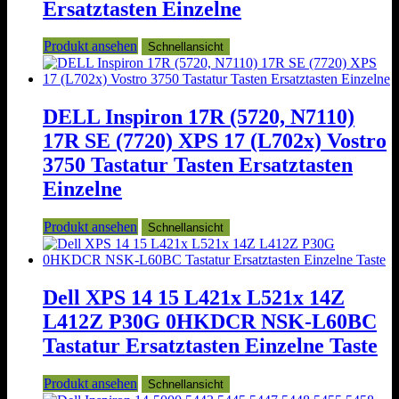
Ersatztasten Einzelne
Produkt ansehen
Schnellansicht
DELL Inspiron 17R (5720, N7110)
17R SE (7720) XPS 17 (L702x) Vostro
3750 Tastatur Tasten Ersatztasten
Einzelne
Produkt ansehen
Schnellansicht
Dell XPS 14 15 L421x L521x 14Z
L412Z P30G 0HKDCR NSK-L60BC
Tastatur Ersatztasten Einzelne Taste
Produkt ansehen
Schnellansicht