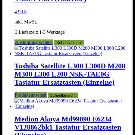
Produktseite
gewählt
4,99
€
werden
inkl. MwSt.
Lieferzeit:
1-3 Werktage
Dieses
Ausführung wählen
Schnellansicht
Produkt
weist
mehrere
Varianten
Toshiba Satellite L300 L300D M200
auf.
M300 L300 L200 NSK-TAE0G
Die
Optionen
Tastatur Ersatztasten (Einzelne)
können
auf
Produkt ansehen
Schnellansicht
der
Produktseite
gewählt
werden
Medion Akoya Md99090 E6234
V128862bk1 Tastatur Ersatztasten