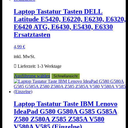
Varianten
auf.
Laptop Tastatur Tasten DELL
Die
Latitude E5420, E6220, E6230, E6320,
Optionen
können
E6420 ATG, E6430, E5430, E6330
auf
Ersatztasten
der
Produktseite
gewählt
4,99
€
werden
inkl. MwSt.
Lieferzeit:
1-3 Werktage
Dieses
Ausführung wählen
Schnellansicht
Produkt
weist
mehrere
Varianten
auf.
Laptop Tastatur Taste IBM Lenovo
Die
IdeaPad G580 G580A G585 G585A
Optionen
können
Z580 Z580A Z585 Z585A V580
auf
V580A V585 (Einzelne)
der