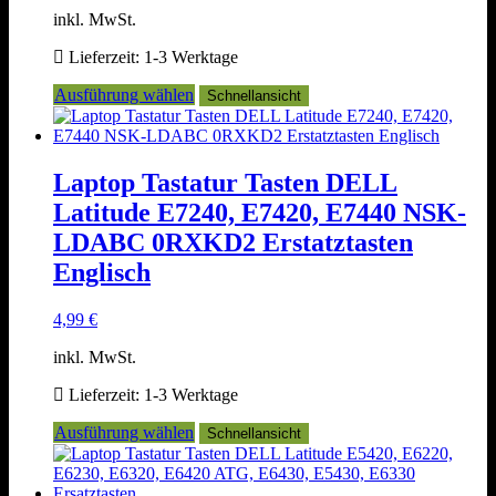
inkl. MwSt.
Lieferzeit:
1-3 Werktage
Dieses
Ausführung wählen
Schnellansicht
Produkt
weist
mehrere
Varianten
Laptop Tastatur Tasten DELL
auf.
Latitude E7240, E7420, E7440 NSK-
Die
Optionen
LDABC 0RXKD2 Erstatztasten
können
Englisch
auf
der
Produktseite
4,99
€
gewählt
werden
inkl. MwSt.
Lieferzeit:
1-3 Werktage
Dieses
Ausführung wählen
Schnellansicht
Produkt
weist
mehrere