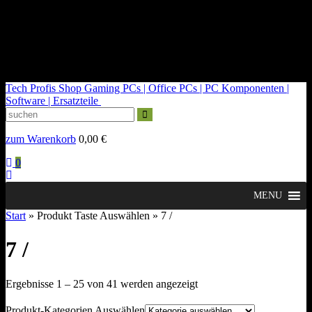
kontakt@tech-profis.de | Mo-Fr 09-18 Uhr
Kostenloser Versand ab 150€
14 Tage Widerrufsrecht
Tech Profis Shop
Gaming PCs | Office PCs | PC Komponenten |
Software | Ersatzteile
zum Warenkorb
0,00
€
0
MENU
Start
» Produkt Taste Auswählen » 7 /
7 /
Nach
Ergebnisse 1 – 25 von 41 werden angezeigt
Durchschnittsbewertung
sortiert
Produkt-Kategorien Auswählen