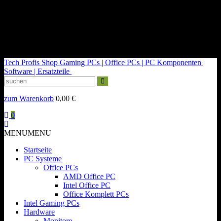
kontakt@tech-profis.de | Mo-Fr 09-18 Uhr
Kostenloser Versand ab 150€
14 Tage Widerrufsrecht
Tech Profis Shop
Gaming PCs | Office PCs | PC Komponenten |
Software | Ersatzteile
zum Warenkorb
0,00
€
0
MENU
MENU
Startseite
PC Systeme
Office PCs
AMD Office PC
Intel Office PC
Office Komplett PCs
Intel Gaming PCs
Hardware
Monitore