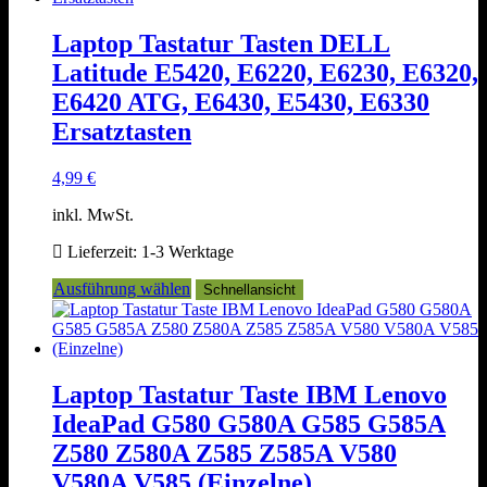
Varianten
auf.
Laptop Tastatur Tasten DELL
Die
Latitude E5420, E6220, E6230, E6320,
Optionen
können
E6420 ATG, E6430, E5430, E6330
auf
Ersatztasten
der
Produktseite
gewählt
4,99
€
werden
inkl. MwSt.
Lieferzeit:
1-3 Werktage
Dieses
Ausführung wählen
Schnellansicht
Produkt
weist
mehrere
Varianten
auf.
Laptop Tastatur Taste IBM Lenovo
Die
IdeaPad G580 G580A G585 G585A
Optionen
können
Z580 Z580A Z585 Z585A V580
auf
V580A V585 (Einzelne)
der