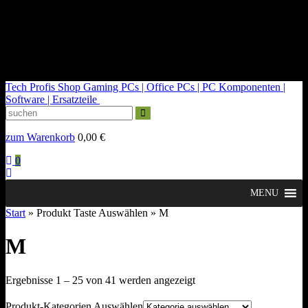
kontakt@tech-profis.de | Mo-Fr 09-18 Uhr
Kostenloser Versand ab 150€
14 Tage Widerrufsrecht
Tech Profis Shop
Gaming PCs | Office PCs | PC Komponenten |
Software | Ersatzteile
zum Warenkorb
0,00
€
0
MENU
Start
» Produkt Taste Auswählen » M
M
Nach
Ergebnisse 1 – 25 von 41 werden angezeigt
Durchschnittsbewertung
sortiert
Produkt-Kategorien Auswählen