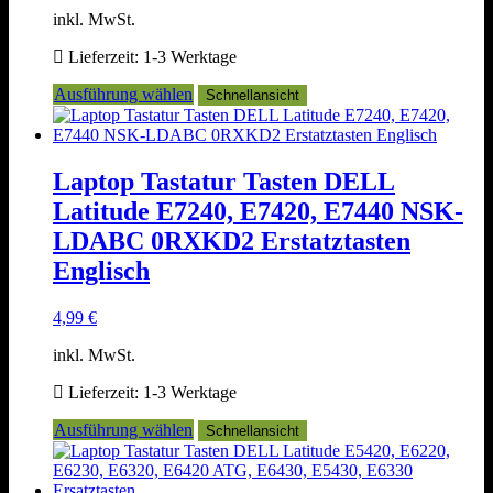
inkl. MwSt.
Lieferzeit:
1-3 Werktage
Dieses
Ausführung wählen
Schnellansicht
Produkt
weist
mehrere
Varianten
Laptop Tastatur Tasten DELL
auf.
Latitude E7240, E7420, E7440 NSK-
Die
Optionen
LDABC 0RXKD2 Erstatztasten
können
Englisch
auf
der
Produktseite
4,99
€
gewählt
werden
inkl. MwSt.
Lieferzeit:
1-3 Werktage
Dieses
Ausführung wählen
Schnellansicht
Produkt
weist
mehrere