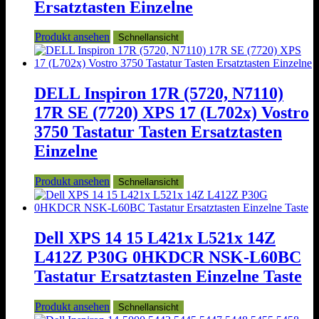
Ersatztasten Einzelne
Produkt ansehen
Schnellansicht
DELL Inspiron 17R (5720, N7110)
17R SE (7720) XPS 17 (L702x) Vostro
3750 Tastatur Tasten Ersatztasten
Einzelne
Produkt ansehen
Schnellansicht
Dell XPS 14 15 L421x L521x 14Z
L412Z P30G 0HKDCR NSK-L60BC
Tastatur Ersatztasten Einzelne Taste
Produkt ansehen
Schnellansicht