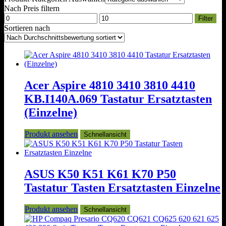
Nach Preis filtern
Min.
Max.
Filter
Preis
Preis
Sortieren nach
Acer Aspire 4810 3410 3810 4410
KB.I140A.069 Tastatur Ersatztasten
(Einzelne)
Produkt ansehen
Schnellansicht
ASUS K50 K51 K61 K70 P50
Tastatur Tasten Ersatztasten Einzelne
Produkt ansehen
Schnellansicht