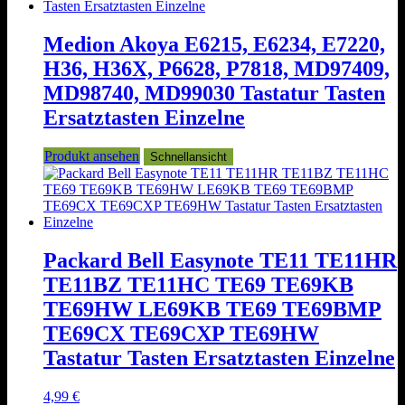
Medion Akoya E6215, E6234, E7220,
H36, H36X, P6628, P7818, MD97409,
MD98740, MD99030 Tastatur Tasten
Ersatztasten Einzelne
Produkt ansehen
Schnellansicht
Packard Bell Easynote TE11 TE11HR
TE11BZ TE11HC TE69 TE69KB
TE69HW LE69KB TE69 TE69BMP
TE69CX TE69CXP TE69HW
Tastatur Tasten Ersatztasten Einzelne
4,99
€