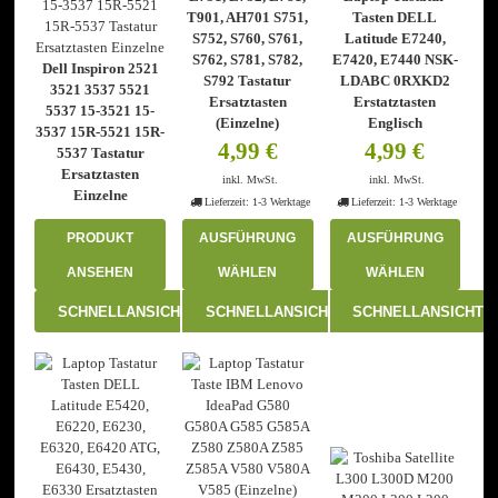
T901, AH701 S751,
Tasten DELL
S752, S760, S761,
Latitude E7240,
S762, S781, S782,
E7420, E7440 NSK-
Dell Inspiron 2521
S792 Tastatur
LDABC 0RXKD2
3521 3537 5521
Ersatztasten
Erstatztasten
5537 15-3521 15-
(Einzelne)
Englisch
3537 15R-5521 15R-
4,99
€
4,99
€
5537 Tastatur
Ersatztasten
inkl. MwSt.
inkl. MwSt.
Einzelne
Lieferzeit:
1-3 Werktage
Lieferzeit:
1-3 Werktage
PRODUKT
AUSFÜHRUNG
AUSFÜHRUNG
ANSEHEN
WÄHLEN
WÄHLEN
Dieses
Dieses
SCHNELLANSICHT
SCHNELLANSICHT
SCHNELLANSICHT
Produkt
Produkt
weist
weist
mehrere
mehrere
Varianten
Varianten
auf.
auf.
Die
Die
Optionen
Optionen
können
können
auf
auf