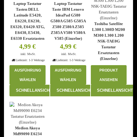
der
der
Laptop Tastatur
Laptop Tastatur
Produktseite
Produktseite
Tasten DELL
Taste IBM Lenovo
gewählt
gewählt
Latitude E5420,
IdeaPad G580
werden
werden
E6220, E6230,
G580A G585 G585A
Toshiba Satellite
E6320, E6420 ATG,
Z580 Z580A Z585
L300 L300D M200
E6430, E5430,
Z585A V580 V580A
M300 L300 L200
E6330 Ersatztasten
V585 (Einzelne)
NSK-TAE0G
4,99
€
4,99
€
Tastatur
Ersatztasten
inkl. MwSt.
inkl. MwSt.
(Einzelne)
Lieferzeit:
1-3 Werktage
Lieferzeit:
1-3 Werktage
AUSFÜHRUNG
AUSFÜHRUNG
PRODUKT
WÄHLEN
WÄHLEN
ANSEHEN
Dieses
Dieses
SCHNELLANSICHT
SCHNELLANSICHT
SCHNELLANSICHT
Produkt
Produkt
weist
weist
mehrere
mehrere
Varianten
Varianten
auf.
auf.
Die
Die
Optionen
Optionen
Medion Akoya
können
können
Md99090 E6234