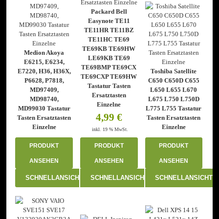
Packard Bell
Easynote TE11
TE11HR TE11BZ
TE11HC TE69
TE69KB TE69HW
Medion Akoya
LE69KB TE69
E6215, E6234,
TE69BMP TE69CX
E7220, H36, H36X,
Toshiba Satellite
TE69CXP TE69HW
P6628, P7818,
C650 C650D C655
Tastatur Tasten
MD97409,
L650 L655 L670
Ersatztasten
MD98740,
L675 L750 L750D
Einzelne
MD99030 Tastatur
L775 L755 Tastatur
4,99
€
Tasten Ersatztasten
Tasten Ersatztasten
Einzelne
Einzelne
inkl. 19 % MwSt.
PRODUKT
PRODUKT
PRODUKT
ANSEHEN
ANSEHEN
ANSEHEN
SCHNELLANSICHT
SCHNELLANSICHT
SCHNELLANSICHT