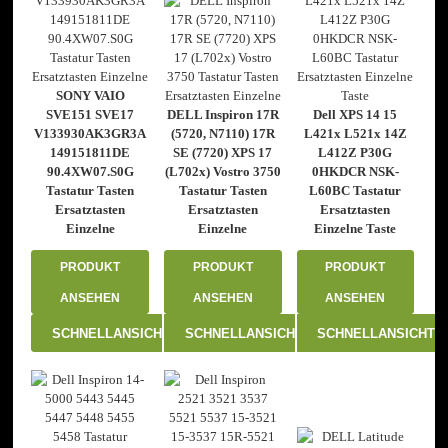
SONY VAIO
SVE151 SVE17
DELL Inspiron 17R
Dell XPS 14 15
V133930AK3GR3A
(5720, N7110) 17R
L421x L521x 14Z
149151811DE
SE (7720) XPS 17
L412Z P30G
90.4XW07.S0G
(L702x) Vostro 3750
0HKDCR NSK-
Tastatur Tasten
Tastatur Tasten
L60BC Tastatur
Ersatztasten
Ersatztasten
Ersatztasten
Einzelne
Einzelne
Einzelne Taste
PRODUKT
PRODUKT
PRODUKT
ANSEHEN
ANSEHEN
ANSEHEN
SCHNELLANSICHT
SCHNELLANSICHT
SCHNELLANSICHT