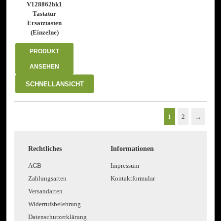
auf
auf
V128862bk1
der
der
Tastatur
Produktseite
Produktseite
Ersatztasten
gewählt
gewählt
(Einzelne)
werden
werden
PRODUKT
ANSEHEN
SCHNELLANSICHT
1
2
→
Rechtliches
Informationen
AGB
Impressum
Zahlungsarten
Kontaktformular
Versandarten
Widerrufsbelehrung
Datenschutzerklärung