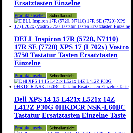
Ersatztasten Einzelne
Produkt ansehen
Schnellansicht
DELL Inspiron 17R (5720, N7110)
17R SE (7720) XPS 17 (L702x) Vostro
3750 Tastatur Tasten Ersatztasten
Einzelne
Produkt ansehen
Schnellansicht
Dell XPS 14 15 L421x L521x 14Z
L412Z P30G 0HKDCR NSK-L60BC
Tastatur Ersatztasten Einzelne Taste
Produkt ansehen
Schnellansicht