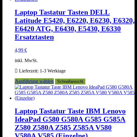
Varianten
auf.
Laptop Tastatur Tasten DELL
Die
Latitude E5420, E6220, E6230, E6320,
Optionen
können
E6420 ATG, E6430, E5430, E6330
auf
Ersatztasten
der
Produktseite
gewählt
4,99
€
werden
inkl. MwSt.
Lieferzeit:
1-3 Werktage
Dieses
Ausführung wählen
Schnellansicht
Produkt
weist
mehrere
Varianten
auf.
Laptop Tastatur Taste IBM Lenovo
Die
IdeaPad G580 G580A G585 G585A
Optionen
können
Z580 Z580A Z585 Z585A V580
auf
V580A V585 (Einzelne)
der