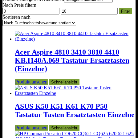
Nach Preis filtern
Min.
Max.
Filter
Preis
Preis
Sortieren nach
Acer Aspire 4810 3410 3810 4410
KB.I140A.069 Tastatur Ersatztasten
(Einzelne)
Produkt ansehen
Schnellansicht
ASUS K50 K51 K61 K70 P50
Tastatur Tasten Ersatztasten Einzelne
Produkt ansehen
Schnellansicht