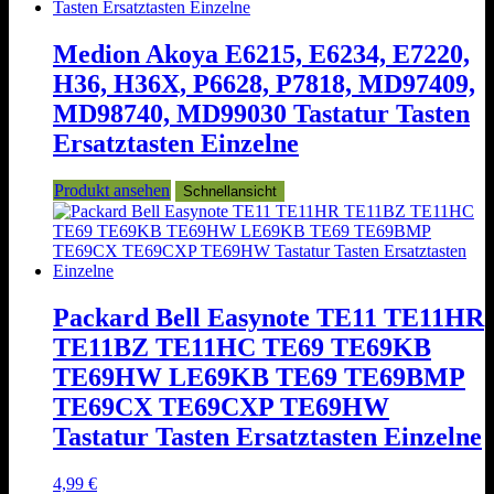
Medion Akoya E6215, E6234, E7220,
H36, H36X, P6628, P7818, MD97409,
MD98740, MD99030 Tastatur Tasten
Ersatztasten Einzelne
Produkt ansehen
Schnellansicht
Packard Bell Easynote TE11 TE11HR
TE11BZ TE11HC TE69 TE69KB
TE69HW LE69KB TE69 TE69BMP
TE69CX TE69CXP TE69HW
Tastatur Tasten Ersatztasten Einzelne
4,99
€