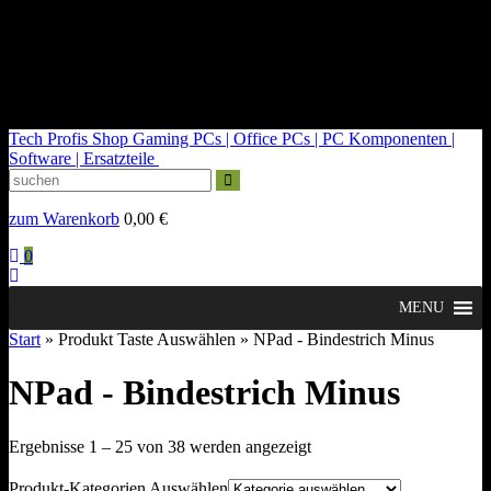
kontakt@tech-profis.de | Mo-Fr 09-18 Uhr
Kostenloser Versand ab 150€
14 Tage Widerrufsrecht
Tech Profis Shop
Gaming PCs | Office PCs | PC Komponenten |
Software | Ersatzteile
zum Warenkorb
0,00
€
0
MENU
Start
» Produkt Taste Auswählen » NPad - Bindestrich Minus
NPad - Bindestrich Minus
Nach
Ergebnisse 1 – 25 von 38 werden angezeigt
Durchschnittsbewertung
sortiert
Produkt-Kategorien Auswählen