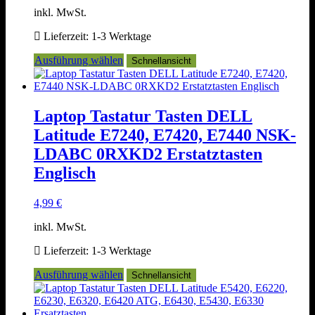
inkl. MwSt.
Lieferzeit:
1-3 Werktage
Dieses
Ausführung wählen
Schnellansicht
Produkt
weist
mehrere
Varianten
Laptop Tastatur Tasten DELL
auf.
Latitude E7240, E7420, E7440 NSK-
Die
Optionen
LDABC 0RXKD2 Erstatztasten
können
Englisch
auf
der
Produktseite
4,99
€
gewählt
werden
inkl. MwSt.
Lieferzeit:
1-3 Werktage
Dieses
Ausführung wählen
Schnellansicht
Produkt
weist
mehrere