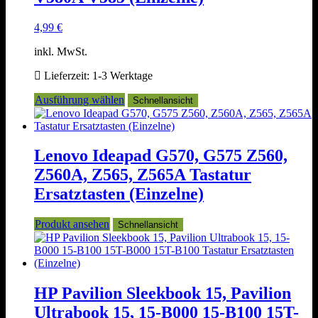
Produktseite
gewählt
4,99
€
werden
inkl. MwSt.
Lieferzeit:
1-3 Werktage
Dieses
Ausführung wählen
Schnellansicht
Produkt
weist
mehrere
Varianten
Lenovo Ideapad G570, G575 Z560,
auf.
Z560A, Z565, Z565A Tastatur
Die
Optionen
Ersatztasten (Einzelne)
können
auf
Produkt ansehen
Schnellansicht
der
Produktseite
gewählt
werden
HP Pavilion Sleekbook 15, Pavilion
Ultrabook 15, 15-B000 15-B100 15T-