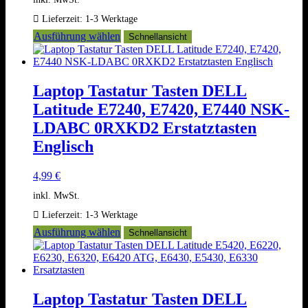
Lieferzeit:
1-3 Werktage
Dieses
Ausführung wählen
Schnellansicht
Produkt
weist
mehrere
Varianten
Laptop Tastatur Tasten DELL
auf.
Latitude E7240, E7420, E7440 NSK-
Die
Optionen
LDABC 0RXKD2 Erstatztasten
können
Englisch
auf
der
Produktseite
4,99
€
gewählt
inkl. MwSt.
werden
Lieferzeit:
1-3 Werktage
Dieses
Ausführung wählen
Schnellansicht
Produkt
weist
mehrere
Varianten
auf.
Laptop Tastatur Tasten DELL
Die