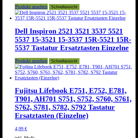
Produkt ansehen
Schnellansicht
Dell Inspiron 2521 3521 3537 5521
5537 15-3521 15-3537 15R-5521 15R-
5537 Tastatur Ersatztasten Einzelne
Produkt ansehen
Schnellansicht
Fujitsu Lifebook E751, E752, E781,
T901, AH701 S751, S752, S760, S761,
S762, S781, S782, S792 Tastatur
Ersatztasten (Einzelne)
4,99
€
inkl. MwSt.