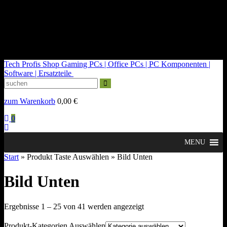
kontakt@tech-profis.de | Mo-Fr 09-18 Uhr
Kostenloser Versand ab 150€
14 Tage Widerrufsrecht
Tech Profis Shop
Gaming PCs | Office PCs | PC Komponenten |
Software | Ersatzteile
zum Warenkorb
0,00
€
0
MENU
Start
» Produkt Taste Auswählen » Bild Unten
Bild Unten
Nach
Ergebnisse 1 – 25 von 41 werden angezeigt
Durchschnittsbewertung
sortiert
Produkt-Kategorien Auswählen