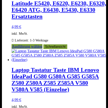
Latitude E5420, E6220, E6230, E6320,
Optionen
können
E6420 ATG, E6430, E5430, E6330
auf
Ersatztasten
der
Produktseite
gewählt
4,99
€
werden
inkl. MwSt.
Lieferzeit:
1-3 Werktage
Dieses
Ausführung wählen
Schnellansicht
Produkt
weist
mehrere
Varianten
auf.
Laptop Tastatur Taste IBM Lenovo
Die
IdeaPad G580 G580A G585 G585A
Optionen
können
Z580 Z580A Z585 Z585A V580
auf
V580A V585 (Einzelne)
der
Produktseite
gewählt
4,99
€
werden
inkl. MwSt.