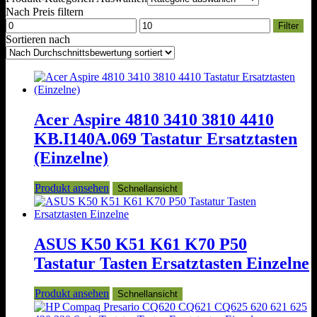
Nach Preis filtern
Min.
Max.
Filter
Preis
Preis
Sortieren nach
Acer Aspire 4810 3410 3810 4410
KB.I140A.069 Tastatur Ersatztasten
(Einzelne)
Produkt ansehen
Schnellansicht
ASUS K50 K51 K61 K70 P50
Tastatur Tasten Ersatztasten Einzelne
Produkt ansehen
Schnellansicht