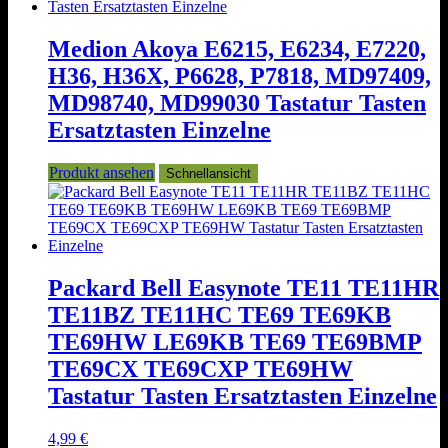
Medion Akoya E6215, E6234, E7220,
H36, H36X, P6628, P7818, MD97409,
MD98740, MD99030 Tastatur Tasten
Ersatztasten Einzelne
Produkt ansehen
Schnellansicht
Packard Bell Easynote TE11 TE11HR
TE11BZ TE11HC TE69 TE69KB
TE69HW LE69KB TE69 TE69BMP
TE69CX TE69CXP TE69HW
Tastatur Tasten Ersatztasten Einzelne
4,99
€