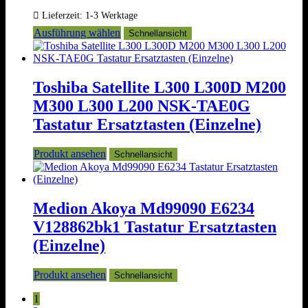
Lieferzeit:
1-3 Werktage
Dieses
Ausführung wählen
Schnellansicht
Produkt
weist
mehrere
Varianten
Toshiba Satellite L300 L300D M200
auf.
M300 L300 L200 NSK-TAE0G
Die
Optionen
Tastatur Ersatztasten (Einzelne)
können
auf
Produkt ansehen
Schnellansicht
der
Produktseite
gewählt
werden
Medion Akoya Md99090 E6234
V128862bk1 Tastatur Ersatztasten
(Einzelne)
Produkt ansehen
Schnellansicht
1