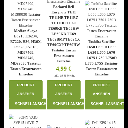
Packard Bell
Easynote TE11
TE11HR TE11BZ
TE11HC TE69
TE69KB TE69HW
Medion Akoya
LE69KB TE69
E6215, E6234,
TE69BMP TE69CX
E7220, H36, H36X,
Toshiba Satellite
TE69CXP TE69HW
P6628, P7818,
C650 C650D C655
Tastatur Tasten
MD97409,
L650 L655 L670
Ersatztasten
MD98740,
L675 L750 L750D
Einzelne
MD99030 Tastatur
L775 L755 Tastatur
4,99
€
Tasten Ersatztasten
Tasten Ersatztasten
Einzelne
Einzelne
inkl. 19 % MwSt.
PRODUKT
PRODUKT
PRODUKT
ANSEHEN
ANSEHEN
ANSEHEN
SCHNELLANSICHT
SCHNELLANSICHT
SCHNELLANSICHT