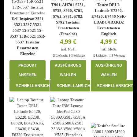
T901, AH701 S751,
Tasten DELL
S752, S760, S761,
Latitude E7240,
S762, S781, S782,
E7420, E7440 NSK-
Dell Inspiron 2521
S792 Tastatur
LDABC 0RXKD2
3521 3537 5521
Ersatztasten
Erstatztasten
5537 15-3521 15-
(Einzelne)
Englisch
3537 15R-5521 15R-
4,99
€
4,99
€
5537 Tastatur
Ersatztasten
inkl. MwSt.
inkl. MwSt.
Einzelne
Lieferzeit:
1-3 Werktage
Lieferzeit:
1-3 Werktage
PRODUKT
AUSFÜHRUNG
AUSFÜHRUNG
ANSEHEN
WÄHLEN
WÄHLEN
Dieses
Dieses
SCHNELLANSICHT
SCHNELLANSICHT
SCHNELLANSICHT
Produkt
Produkt
weist
weist
mehrere
mehrere
Varianten
Varianten
auf.
auf.
Die
Die
Optionen
Optionen
können
können
auf
auf