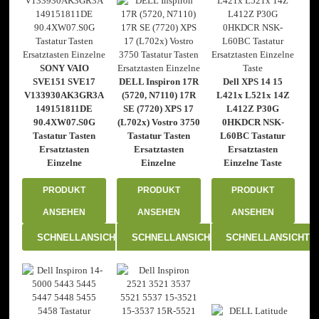
SONY VAIO
SVE151 SVE17
DELL Inspiron 17R
Dell XPS 14 15
V133930AK3GR3A
(5720, N7110) 17R
L421x L521x 14Z
149151811DE
SE (7720) XPS 17
L412Z P30G
90.4XW07.S0G
(L702x) Vostro 3750
0HKDCR NSK-
Tastatur Tasten
Tastatur Tasten
L60BC Tastatur
Ersatztasten
Ersatztasten
Ersatztasten
Einzelne
Einzelne
Einzelne Taste
PRODUKT
PRODUKT
PRODUKT
ANSEHEN
ANSEHEN
ANSEHEN
SCHNELLANSICHT
SCHNELLANSICHT
SCHNELLANSICHT