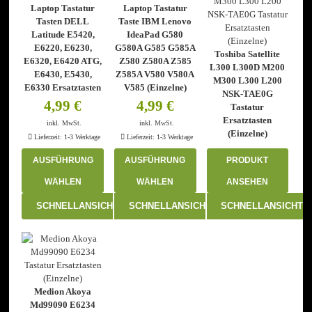
der
der
Laptop Tastatur
Laptop Tastatur
Produktseite
Produktseite
Tasten DELL
Taste IBM Lenovo
gewählt
gewählt
Latitude E5420,
IdeaPad G580
werden
werden
E6220, E6230,
G580A G585 G585A
Toshiba Satellite
E6320, E6420 ATG,
Z580 Z580A Z585
L300 L300D M200
E6430, E5430,
Z585A V580 V580A
M300 L300 L200
E6330 Ersatztasten
V585 (Einzelne)
NSK-TAE0G
4,99
€
4,99
€
Tastatur
Ersatztasten
inkl. MwSt.
inkl. MwSt.
(Einzelne)
Lieferzeit:
1-3 Werktage
Lieferzeit:
1-3 Werktage
AUSFÜHRUNG
AUSFÜHRUNG
PRODUKT
WÄHLEN
WÄHLEN
ANSEHEN
Dieses
Dieses
SCHNELLANSICHT
SCHNELLANSICHT
SCHNELLANSICHT
Produkt
Produkt
weist
weist
mehrere
mehrere
Varianten
Varianten
auf.
auf.
Die
Die
Optionen
Optionen
Medion Akoya
können
können
Md99090 E6234