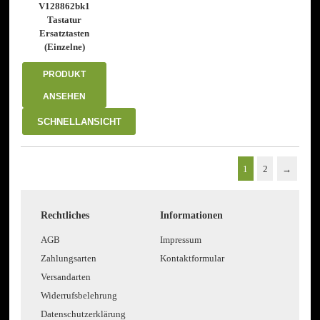
auf
auf
V128862bk1
der
der
Tastatur
Produktseite
Produktseite
Ersatztasten
gewählt
gewählt
(Einzelne)
werden
werden
PRODUKT
ANSEHEN
SCHNELLANSICHT
1
2
→
Rechtliches
Informationen
AGB
Impressum
Zahlungsarten
Kontaktformular
Versandarten
Widerrufsbelehrung
Datenschutzerklärung