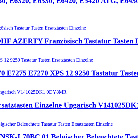
230, E6320, E6330, E6420, E5420 ATG, E6430
HF AZERTY Französisch Tastatur Tasten Er
0 E7275 E7270 XPS 12 9250 Tastatur Tasten
 Ersatztasten Einzelne Ungarisch V141025
 NSK-L70BC 01 Belgischer Beleuchtete Tasta