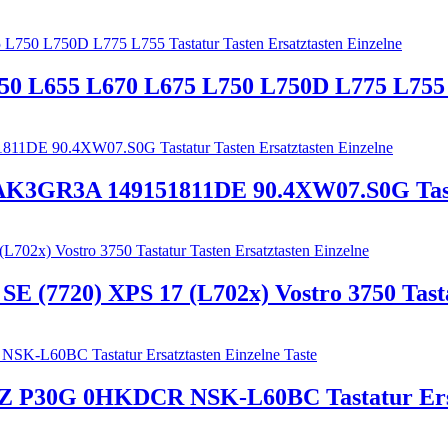
50 L655 L670 L675 L750 L750D L775 L755 T
GR3A 149151811DE 90.4XW07.S0G Tastatu
SE (7720) XPS 17 (L702x) Vostro 3750 Tasta
2Z P30G 0HKDCR NSK-L60BC Tastatur Ersat