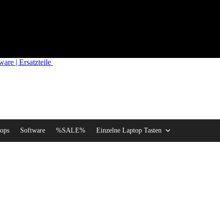
re | Ersatzteile
ops
Software
%SALE%
Einzelne Laptop Tasten