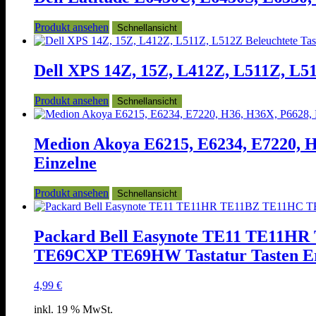
Produkt ansehen
Schnellansicht
Dell XPS 14Z, 15Z, L412Z, L511Z, L512
Produkt ansehen
Schnellansicht
Medion Akoya E6215, E6234, E7220, H
Einzelne
Produkt ansehen
Schnellansicht
Packard Bell Easynote TE11 TE1
TE69CXP TE69HW Tastatur Tasten Ers
4,99
€
inkl. 19 % MwSt.