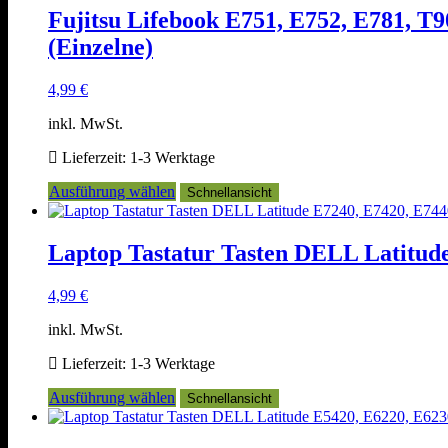
Fujitsu Lifebook E751, E752, E781, T9
(Einzelne)
4,99
€
inkl. MwSt.
Lieferzeit:
1-3 Werktage
Dieses
Ausführung wählen
Schnellansicht
Produkt
weist
mehrere
Laptop Tastatur Tasten DELL Latitu
Varianten
auf.
4,99
€
Die
Optionen
inkl. MwSt.
können
auf
Lieferzeit:
1-3 Werktage
der
Produktseite
Dieses
Ausführung wählen
Schnellansicht
gewählt
Produkt
werden
weist