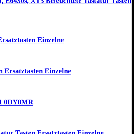
, E6430s, XT3 Beleuchtete Tastatur Tasten
satztasten Einzelne
 Ersatztasten Einzelne
DK1 0DY8MR
tur Tasten Ersatztasten Einzelne