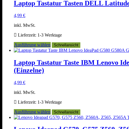
mehrere
Laptop Tastatur Tasten DELL Latitude
Varianten
auf.
4,99
€
Die
Optionen
inkl. MwSt.
können
auf
Lieferzeit:
1-3 Werktage
der
Produktseite
Dieses
Ausführung wählen
Schnellansicht
gewählt
Produkt
werden
weist
mehrere
Laptop Tastatur Taste IBM Lenovo 
Varianten
(Einzelne)
auf.
Die
Optionen
4,99
€
können
auf
inkl. MwSt.
der
Produktseite
Lieferzeit:
1-3 Werktage
gewählt
Dieses
Ausführung wählen
werden
Schnellansicht
Produkt
weist
mehrere