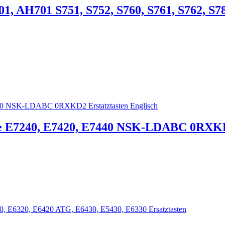
01, AH701 S751, S752, S760, S761, S762, S78
de E7240, E7420, E7440 NSK-LDABC 0RXKD2