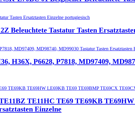
Z Beleuchtete Tastatur Tasten Ersatztasten
36, H36X, P6628, P7818, MD97409, MD9874
1HR TE11BZ TE11HC TE69 TE69KB TE69
atztasten Einzelne