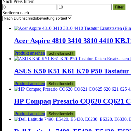
Nach Preis filtern
Min.
Max.
Filter
Preis
Preis
Sortieren nach
Acer Aspire 4810 3410 3810 4410 KB.I1
Produkt ansehen
Schnellansicht
ASUS K50 K51 K61 K70 P50 Tastatur T
Produkt ansehen
Schnellansicht
HP Compaq Presario CQ620 CQ621 CQ62
Produkt ansehen
Schnellansicht