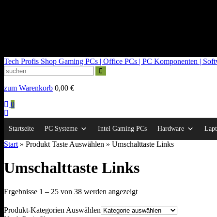
kontakt@tech-profis.de | Mo-Fr 09-18 Uhr
Kostenloser Versand ab 150€
14 Tage Widerrufsrecht
Tech Profis Shop
Gaming PCs | Office PCs | PC Komponenten | Softwa
zum Warenkorb
0,00
€
0
Startseite
PC Systeme
Intel Gaming PCs
Hardware
Lapt
Start
» Produkt Taste Auswählen » Umschalttaste Links
Umschalttaste Links
Nach
Ergebnisse 1 – 25 von 38 werden angezeigt
Durchschnittsbewertung
sortiert
Produkt-Kategorien Auswählen