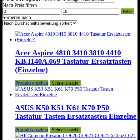
Nach Preis filtern
Min.
Max.
Filter
Preis
Preis
Sortieren nach
Acer Aspire 4810 3410 3810 4410
KB.I140A.069 Tastatur Ersatztasten
(Einzelne)
Produkt ansehen
Schnellansicht
ASUS K50 K51 K61 K70 P50
Tastatur Tasten Ersatztasten Einzelne
Produkt ansehen
Schnellansicht