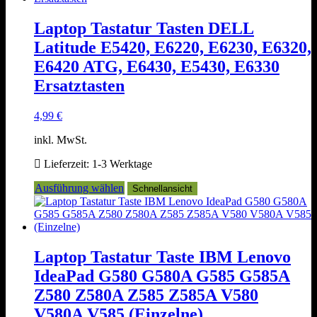
Varianten
auf.
Laptop Tastatur Tasten DELL
Die
Latitude E5420, E6220, E6230, E6320,
Optionen
können
E6420 ATG, E6430, E5430, E6330
auf
Ersatztasten
der
Produktseite
gewählt
4,99
€
werden
inkl. MwSt.
Lieferzeit:
1-3 Werktage
Dieses
Ausführung wählen
Schnellansicht
Produkt
weist
mehrere
Varianten
auf.
Laptop Tastatur Taste IBM Lenovo
Die
IdeaPad G580 G580A G585 G585A
Optionen
können
Z580 Z580A Z585 Z585A V580
auf
V580A V585 (Einzelne)
der