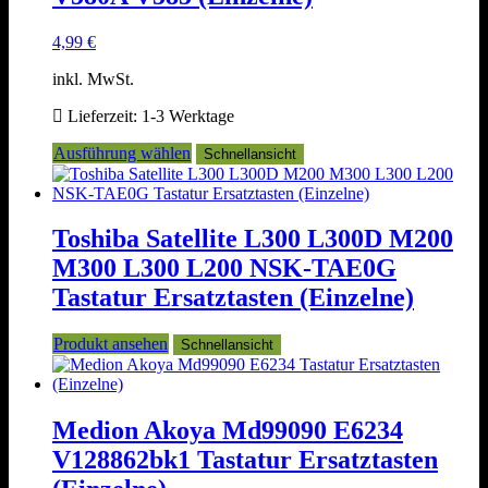
Produktseite
gewählt
4,99
€
werden
inkl. MwSt.
Lieferzeit:
1-3 Werktage
Dieses
Ausführung wählen
Schnellansicht
Produkt
weist
mehrere
Varianten
Toshiba Satellite L300 L300D M200
auf.
M300 L300 L200 NSK-TAE0G
Die
Optionen
Tastatur Ersatztasten (Einzelne)
können
auf
Produkt ansehen
Schnellansicht
der
Produktseite
gewählt
werden
Medion Akoya Md99090 E6234
V128862bk1 Tastatur Ersatztasten