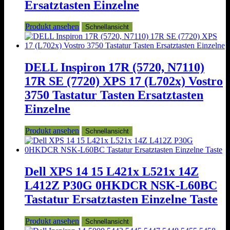
Ersatztasten Einzelne
Produkt ansehen
Schnellansicht
DELL Inspiron 17R (5720, N7110)
17R SE (7720) XPS 17 (L702x) Vostro
3750 Tastatur Tasten Ersatztasten
Einzelne
Produkt ansehen
Schnellansicht
Dell XPS 14 15 L421x L521x 14Z
L412Z P30G 0HKDCR NSK-L60BC
Tastatur Ersatztasten Einzelne Taste
Produkt ansehen
Schnellansicht