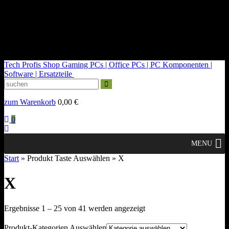
kontakt@tech-profis.de | Mo-Fr 09-18 Uhr
Kostenloser Versand ab 150€
14 Tage Widerrufsrecht
Tech Profis Shop
Gaming PCs | Office PCs | PC Komponenten |
Software | Ersatzteile
zum Warenkorb
0,00
€
0
MENU
Start
» Produkt Taste Auswählen » X
X
Nach
Ergebnisse 1 – 25 von 41 werden angezeigt
Durchschnittsbewertung
sortiert
Produkt-Kategorien Auswählen