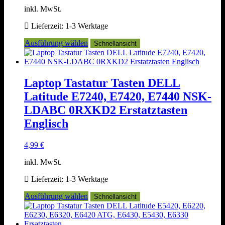
inkl. MwSt.
Lieferzeit:
1-3 Werktage
Dieses
Ausführung wählen
Schnellansicht
Produkt
weist
mehrere
Varianten
Laptop Tastatur Tasten DELL
auf.
Latitude E7240, E7420, E7440 NSK-
Die
Optionen
LDABC 0RXKD2 Erstatztasten
können
Englisch
auf
der
Produktseite
4,99
€
gewählt
werden
inkl. MwSt.
Lieferzeit:
1-3 Werktage
Dieses
Ausführung wählen
Schnellansicht
Produkt
weist
mehrere