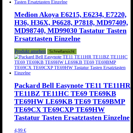
Medion Akoya E6215, E6234, E7220,
H36, H36X, P6628, P7818, MD97409,
MD98740, MD99030 Tastatur Tasten
Ersatztasten Einzelne
Produkt ansehen
Schnellansicht
Packard Bell Easynote TE11 TE11HR
TE11BZ TE11HC TE69 TE69KB
TE69HW LE69KB TE69 TE69BMP
TE69CX TE69CXP TE69HW
Tastatur Tasten Ersatztasten Einzelne
4,99
€