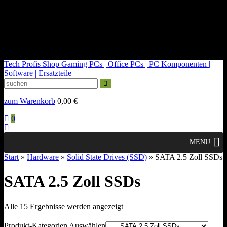
kontakt@tech-profis.de | Mo-Fr 09-18 Uhr
Kostenloser Versand ab 150€
14 Tage Widerrufsrecht
Tech Profis Shop
Gaming PCs | Office PCs | PC Komponenten |
Software | Ersatzteile
zum Warenkorb
0,00
€
0
MENU
Start
»
Hardware
»
Solid State Drives (SSD)
» SATA 2.5 Zoll SSDs
SATA 2.5 Zoll SSDs
Nach
Alle 15 Ergebnisse werden angezeigt
Durchschnittsbewertung
sortiert
Produkt-Kategorien Auswählen