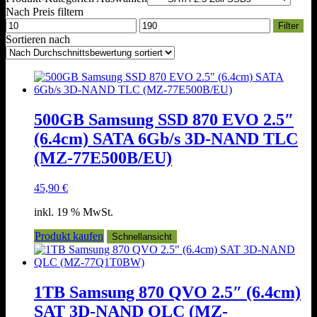
Nach Preis filtern
Min.
Max.
Filter
Preis
Preis
Sortieren nach
500GB Samsung SSD 870 EVO 2.5″
(6.4cm) SATA 6Gb/s 3D-NAND TLC
(MZ-77E500B/EU)
45,90
€
inkl. 19 % MwSt.
Produkt kaufen
Schnellansicht
1TB Samsung 870 QVO 2.5″ (6.4cm)
SAT 3D-NAND QLC (MZ-