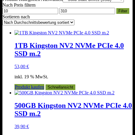
Nach Preis filtern
Min.
Max.
Filter
Preis
Preis
Sortieren nach
1TB Kingston NV2 NVMe PCIe 4.0
SSD m.2
53,00
€
inkl. 19 % MwSt.
Produkt kaufen
Schnellansicht
500GB Kingston NV2 NVMe PCIe 4.0
SSD m.2
39,90
€