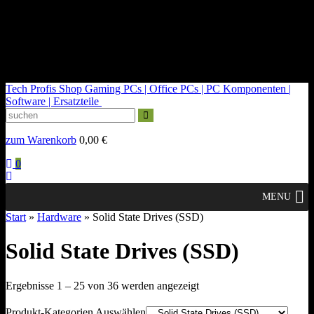
kontakt@tech-profis.de | Mo-Fr 09-18 Uhr
Kostenloser Versand ab 150€
14 Tage Widerrufsrecht
Tech Profis Shop
Gaming PCs | Office PCs | PC Komponenten |
Software | Ersatzteile
zum Warenkorb
0,00
€
0
MENU
Start
»
Hardware
» Solid State Drives (SSD)
Solid State Drives (SSD)
Nach
Ergebnisse 1 – 25 von 36 werden angezeigt
Durchschnittsbewertung
sortiert
Produkt-Kategorien Auswählen