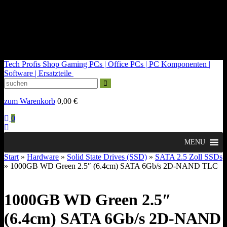
kontakt@tech-profis.de | Mo-Fr 09-18 Uhr
Kostenloser Versand ab 150€
14 Tage Widerrufsrecht
Tech Profis Shop
Gaming PCs | Office PCs | PC Komponenten |
Software | Ersatzteile
zum Warenkorb
0,00
€
0
MENU
Start
»
Hardware
»
Solid State Drives (SSD)
»
SATA 2.5 Zoll SSDs
» 1000GB WD Green 2.5″ (6.4cm) SATA 6Gb/s 2D-NAND TLC
1000GB WD Green 2.5″
(6.4cm) SATA 6Gb/s 2D-NAND