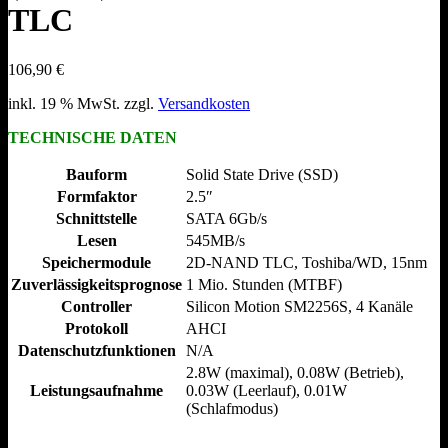
TLC
106,90
€
inkl. 19 % MwSt.
zzgl.
Versandkosten
TECHNISCHE DATEN
Bauform
Solid State Drive (SSD)
Formfaktor
2.5″
Schnittstelle
SATA 6Gb/​s
Lesen
545MB/​s
Speichermodule
2D-NAND TLC, Toshiba/​WD, 15nm
Zuverlässigkeitsprognose
1 Mio. Stunden (MTBF)
Controller
Silicon Motion SM2256S, 4 Kanäle
Protokoll
AHCI
Datenschutzfunktionen
N/​A
2.8W (maximal), 0.08W (Betrieb),
Leistungsaufnahme
0.03W (Leerlauf), 0.01W
(Schlafmodus)