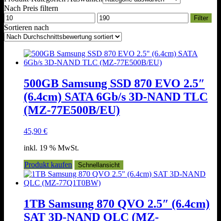
Nach Preis filtern
Min.
Max.
Filter
Preis
Preis
Sortieren nach
500GB Samsung SSD 870 EVO 2.5″
(6.4cm) SATA 6Gb/s 3D-NAND TLC
(MZ-77E500B/EU)
45,90
€
inkl. 19 % MwSt.
Produkt kaufen
Schnellansicht
1TB Samsung 870 QVO 2.5″ (6.4cm)
SAT 3D-NAND QLC (MZ-