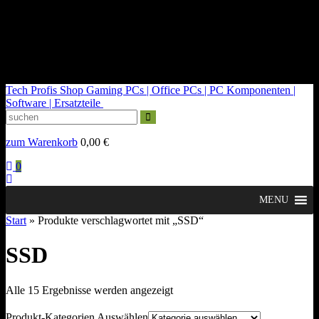
kontakt@tech-profis.de | Mo-Fr 09-18 Uhr
Kostenloser Versand ab 150€
14 Tage Widerrufsrecht
Tech Profis Shop
Gaming PCs | Office PCs | PC Komponenten |
Software | Ersatzteile
zum Warenkorb
0,00
€
0
MENU
Start
» Produkte verschlagwortet mit „SSD“
SSD
Nach
Alle 15 Ergebnisse werden angezeigt
Durchschnittsbewertung
sortiert
Produkt-Kategorien Auswählen