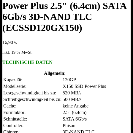
Power Plus 2.5″ (6.4cm) SATA
6Gb/s 3D-NAND TLC
(ECSSD120GX150)
16,90
€
inkl. 19 % MwSt.
TECHNISCHE DATEN
Allgemein:
Kapazität:
120GB
Modellserie:
X150 SSD Power Plus
Lesegeschwindigkeit bis zu:
520 MB/s
Schreibgeschwindigkeit bis zu:
500 MB/s
Cache:
keine Angabe
Formfaktor:
2.5″ (6.4cm)
Schnittstelle:
SATA 6Gb/s
Controller:
Phison
Chiptyp:
3D-NAND TLC