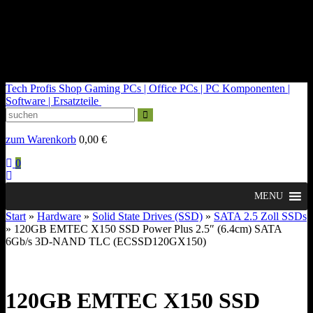
kontakt@tech-profis.de | Mo-Fr 09-18 Uhr
Kostenloser Versand ab 150€
14 Tage Widerrufsrecht
Tech Profis Shop
Gaming PCs | Office PCs | PC Komponenten |
Software | Ersatzteile
zum Warenkorb
0,00
€
0
MENU
Start
»
Hardware
»
Solid State Drives (SSD)
»
SATA 2.5 Zoll SSDs
» 120GB EMTEC X150 SSD Power Plus 2.5″ (6.4cm) SATA
6Gb/s 3D-NAND TLC (ECSSD120GX150)
120GB EMTEC X150 SSD