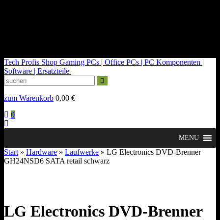
kontakt@tech-profis.de | Mo-Fr 09-18 Uhr
Kostenloser Versand ab 150€
14 Tage Widerrufsrecht
Tech Profis Shop
Gaming PCs | Office PCs | PC Komponenten |
Software | Ersatzteile
zum Warenkorb
0,00
€
0
MENU
Start
»
Hardware
»
Laufwerke
» LG Electronics DVD-Brenner
GH24NSD6 SATA retail schwarz
LG Electronics DVD-Brenner