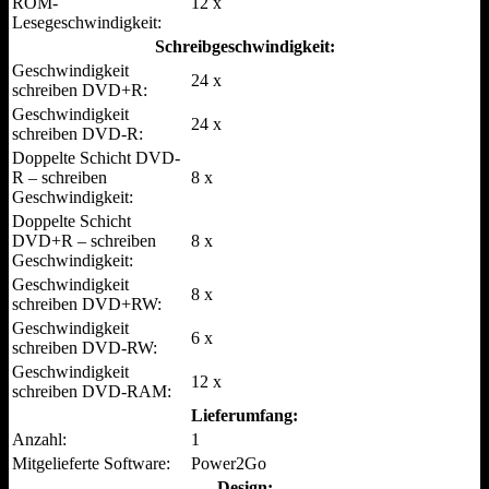
ROM-
12 x
Lesegeschwindigkeit:
Schreibgeschwindigkeit:
Geschwindigkeit
24 x
schreiben DVD+R:
Geschwindigkeit
24 x
schreiben DVD-R:
Doppelte Schicht DVD-
R – schreiben
8 x
Geschwindigkeit:
Doppelte Schicht
DVD+R – schreiben
8 x
Geschwindigkeit:
Geschwindigkeit
8 x
schreiben DVD+RW:
Geschwindigkeit
6 x
schreiben DVD-RW:
Geschwindigkeit
12 x
schreiben DVD-RAM:
Lieferumfang:
Anzahl:
1
Mitgelieferte Software:
Power2Go
Design: