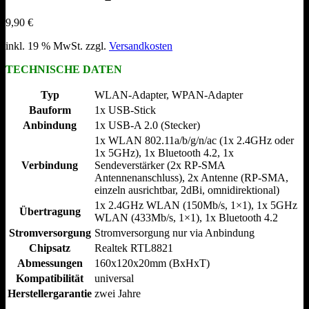
9,90
€
inkl. 19 % MwSt.
zzgl.
Versandkosten
TECHNISCHE DATEN
Typ
WLAN-Adapter, WPAN-Adapter
Bauform
1x USB-Stick
Anbindung
1x USB-A 2.0 (Stecker)
1x WLAN 802.11a/​b/​g/​n/​ac (1x 2.4GHz oder
1x 5GHz), 1x Bluetooth 4.2, 1x
Verbindung
Sendeverstärker (2x RP-SMA
Antennenanschluss), 2x Antenne (RP-SMA,
einzeln ausrichtbar, 2dBi, omnidirektional)
1x 2.4GHz WLAN (150Mb/​s, 1×1), 1x 5GHz
Übertragung
WLAN (433Mb/​s, 1×1), 1x Bluetooth 4.2
Stromversorgung
Stromversorgung nur via Anbindung
Chipsatz
Realtek RTL8821
Abmessungen
160x120x20mm (BxHxT)
Kompatibilität
universal
Herstellergarantie
zwei Jahre