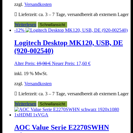
zzgl.
Versandkosten
Lieferzeit:
ca. 3 – 7 Tage, versandbereit ab externem Lager
Weiterlesen
Schnellansicht
-12%
Logitech Desktop MK120, USB, DE
(920-002540)
Ursprünglicher
Aktueller
Alter Preis:
19,90
€
Neuer Preis:
17,60
€
Preis
Preis
inkl. 19 % MwSt.
war:
ist:
19,90 €
17,60 €.
zzgl.
Versandkosten
Lieferzeit:
ca. 3 – 7 Tage, versandbereit ab externem Lager
Weiterlesen
Schnellansicht
AOC Value Serie E2270SWHN