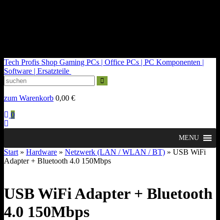
kontakt@tech-profis.de | Mo-Fr 09-18 Uhr
Kostenloser Versand ab 150€
14 Tage Widerrufsrecht
Tech Profis Shop
Gaming PCs | Office PCs | PC Komponenten |
Software | Ersatzteile
zum Warenkorb
0,00
€
0
MENU
Start
»
Hardware
»
Netzwerk (LAN / WLAN / BT)
» USB WiFi
Adapter + Bluetooth 4.0 150Mbps
USB WiFi Adapter + Bluetooth
4.0 150Mbps