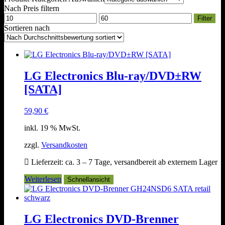
Nach Preis filtern
Min.
Max.
Filter
Preis
Preis
Sortieren nach
LG Electronics Blu-ray/DVD±RW
[SATA]
59,90
€
inkl. 19 % MwSt.
zzgl.
Versandkosten
Lieferzeit:
ca. 3 – 7 Tage, versandbereit ab externem Lager
Weiterlesen
Schnellansicht
LG Electronics DVD-Brenner