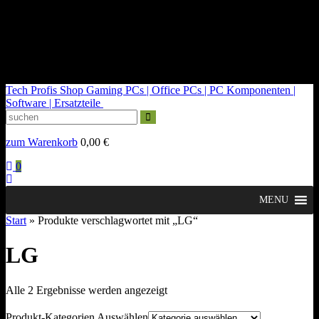
kontakt@tech-profis.de | Mo-Fr 09-18 Uhr
Kostenloser Versand ab 150€
14 Tage Widerrufsrecht
Tech Profis Shop
Gaming PCs | Office PCs | PC Komponenten |
Software | Ersatzteile
zum Warenkorb
0,00
€
0
MENU
Start
» Produkte verschlagwortet mit „LG“
LG
Nach
Alle 2 Ergebnisse werden angezeigt
Durchschnittsbewertung
sortiert
Produkt-Kategorien Auswählen