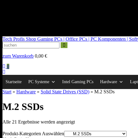
kontakt@tech-profis.de | Mo-Fr 09-18 Uhr
Kostenloser Versand ab 150€
14 Tage Widerrufsrecht
Tech Profis Shop
Gaming PCs | Office PCs | PC Komponenten | Softwa
zum Warenkorb
0,00
€
0
Startseite
PC Systeme
Intel Gaming PCs
Hardware
Lapt
Start
»
Hardware
»
Solid State Drives (SSD)
» M.2 SSDs
M.2 SSDs
Nach
Alle 21 Ergebnisse werden angezeigt
Durchschnittsbewertung
sortiert
Produkt-Kategorien Auswählen