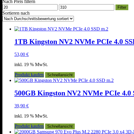
Nach Preis filtern
Min.
Max.
Filter
Preis
Preis
Sortieren nach
1TB Kingston NV2 NVMe PCIe 4.0 SS
53,00
€
inkl. 19 % MwSt.
Produkt kaufen
Schnellansicht
500GB Kingston NV2 NVMe PCIe 4.0 
39,90
€
inkl. 19 % MwSt.
Produkt kaufen
Schnellansicht