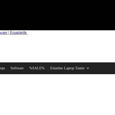
re | Ersatzteile
ops
Software
%SALE%
Einzelne Laptop Tasten