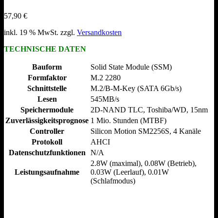
57,90
€
inkl. 19 % MwSt.
zzgl.
Versandkosten
TECHNISCHE DATEN
Bauform
Solid State Module (SSM)
Formfaktor
M.2 2280
Schnittstelle
M.2/​B-M-Key (SATA 6Gb/​s)
Lesen
545MB/​s
Speichermodule
2D-NAND TLC, Toshiba/​WD, 15nm
Zuverlässigkeitsprognose
1 Mio. Stunden (MTBF)
Controller
Silicon Motion SM2256S, 4 Kanäle
Protokoll
AHCI
Datenschutzfunktionen
N/​A
2.8W (maximal), 0.08W (Betrieb),
Leistungsaufnahme
0.03W (Leerlauf), 0.01W
(Schlafmodus)