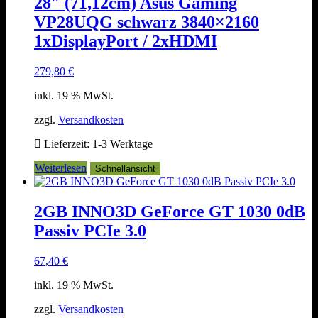
28″ (71,12cm) Asus Gaming
VP28UQG schwarz 3840×2160
1xDisplayPort / 2xHDMI
279,80
€
inkl. 19 % MwSt.
zzgl.
Versandkosten
Lieferzeit:
1-3 Werktage
Weiterlesen
Schnellansicht
2GB INNO3D GeForce GT 1030 0dB
Passiv PCIe 3.0
67,40
€
inkl. 19 % MwSt.
zzgl.
Versandkosten