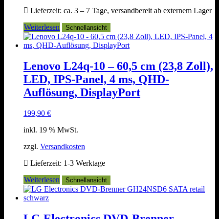
Lieferzeit:
ca. 3 – 7 Tage, versandbereit ab externem Lager
Weiterlesen
Schnellansicht
Lenovo L24q-10 – 60,5 cm (23,8 Zoll),
LED, IPS-Panel, 4 ms, QHD-
Auflösung, DisplayPort
199,90
€
inkl. 19 % MwSt.
zzgl.
Versandkosten
Lieferzeit:
1-3 Werktage
Weiterlesen
Schnellansicht
LG Electronics DVD-Brenner