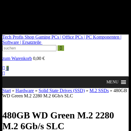
kontakt@tech-profis.de | Mo-Fr 09-18 Uhr
Kostenloser Versand ab 150€
14 Tage Widerrufsrecht
Tech Profis Shop
Gaming PCs | Office PCs | PC Komponenten |
Software | Ersatzteile
zum Warenkorb
0,00
€
0
MENU
Start
»
Hardware
»
Solid State Drives (SSD)
»
M.2 SSDs
» 480GB
WD Green M.2 2280 M.2 6Gb/s SLC
480GB WD Green M.2 2280
M.2 6Gb/s SLC