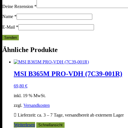
Deine Rezension
*
Name
*
E-Mail
*
Ähnliche Produkte
MSI B365M PRO-VDH (7C39-001R)
69,80
€
inkl. 19 % MwSt.
zzgl.
Versandkosten
Lieferzeit:
ca. 3 – 7 Tage, versandbereit ab externem Lager
Weiterlesen
Schnellansicht