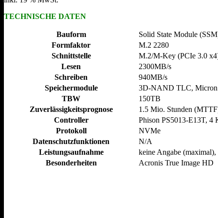
TECHNISCHE DATEN
Bauform
Solid State Module (SSM
Formfaktor
M.2 2280
Schnittstelle
M.2/​M-Key (PCIe 3.0 x4
Lesen
2300MB/​s
Schreiben
940MB/​s
Speichermodule
3D-NAND TLC, Micron
TBW
150TB
Zuverlässigkeitsprognose
1.5 Mio. Stunden (MTTF
Controller
Phison PS5013-E13T, 4 
Protokoll
NVMe
Datenschutzfunktionen
N/​A
Leistungsaufnahme
keine Angabe (maximal), 
Besonderheiten
Acronis True Image HD