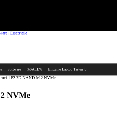
re | Ersatzteile
ps
Software
%SALE%
Einzelne Laptop Tasten
rucial P2 3D NAND M.2 NVMe
.2 NVMe