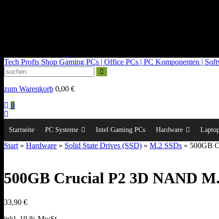
kontakt@tech-profis.de | Mo-Fr 09-18 Uhr
Kostenloser Versand ab 150€
14 Tage Widerrufsrecht
Tech Profis Shop
Gaming PCs | Office PCs | PC Komponenten | Softwa
zum Warenkorb
0,00
€
0
Startseite
PC Systeme
Intel Gaming PCs
Hardware
Lapto
Start
»
Hardware
»
Solid State Drives (SSD)
»
M.2 SSDs
» 500GB C
500GB Crucial P2 3D NAND M
33,90
€
inkl. 19 % MwSt.