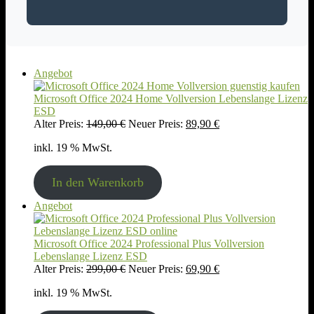
Produkt
Angebot
im
Angebot
Microsoft Office 2024 Home Vollversion Lebenslange Lizenz
ESD
Ursprünglicher
Aktueller
Alter Preis:
149,00
€
Neuer Preis:
89,90
€
Preis
Preis
inkl. 19 % MwSt.
war:
ist:
149,00 €
89,90 €.
In den Warenkorb
Produkt
Angebot
im
Angebot
Microsoft Office 2024 Professional Plus Vollversion
Lebenslange Lizenz ESD
Ursprünglicher
Aktueller
Alter Preis:
299,00
€
Neuer Preis:
69,90
€
Preis
Preis
inkl. 19 % MwSt.
war:
ist:
299,00 €
69,90 €.