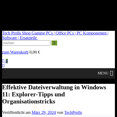
kontakt@tech-profis.de | Mo-Fr 09-18 Uhr
Kostenloser Versand ab 150€
14 Tage Widerrufsrecht
Tech Profis Shop
Gaming PCs | Office PCs | PC Komponenten |
Software | Ersatzteile
zum Warenkorb
0,00
€
0
MENU
Effektive Dateiverwaltung in Windows
11: Explorer-Tipps und
Organisationstricks
Veröffentlicht am
März 29, 2024
von
TechProfis