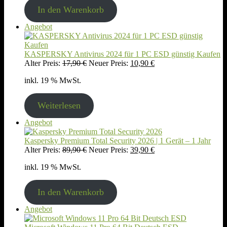
In den Warenkorb
Produkt
Angebot
im
Angebot
KASPERSKY Antivirus 2024 für 1 PC ESD günstig Kaufen
Ursprünglicher
Aktueller
Alter Preis:
17,90
€
Neuer Preis:
10,90
€
Preis
Preis
inkl. 19 % MwSt.
war:
ist:
17,90 €
10,90 €.
Weiterlesen
Produkt
Angebot
im
Angebot
Kaspersky Premium Total Security 2026 | 1 Gerät – 1 Jahr
Ursprünglicher
Aktueller
Alter Preis:
89,90
€
Neuer Preis:
39,90
€
Preis
Preis
inkl. 19 % MwSt.
war:
ist:
89,90 €
39,90 €.
In den Warenkorb
Produkt
Angebot
im
Angebot