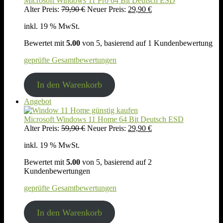
Microsoft Windows 11 Pro 64 Bit Deutsch ESD
Ursprünglicher
Aktueller
Alter Preis:
79,90
€
Neuer Preis:
29,90
€
Preis
Preis
inkl. 19 % MwSt.
war:
ist:
79,90 €
29,90 €.
Bewertet mit
5.00
von 5, basierend auf
1
Kundenbewertung
geprüfte Gesamtbewertungen
In den Warenkorb
Produkt
Angebot
im
Angebot
Microsoft Windows 11 Home 64 Bit Deutsch ESD
Ursprünglicher
Aktueller
Alter Preis:
59,90
€
Neuer Preis:
29,90
€
Preis
Preis
inkl. 19 % MwSt.
war:
ist:
59,90 €
29,90 €.
Bewertet mit
5.00
von 5, basierend auf
2
Kundenbewertungen
geprüfte Gesamtbewertungen
In den Warenkorb