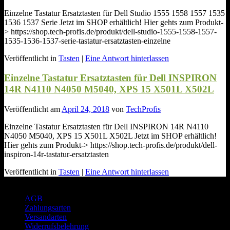
Einzelne Tastatur Ersatztasten für Dell Studio 1555 1558 1557 1535
1536 1537 Serie Jetzt im SHOP erhältlich! Hier gehts zum Produkt-
> https://shop.tech-profis.de/produkt/dell-studio-1555-1558-1557-
1535-1536-1537-serie-tastatur-ersatztasten-einzelne
Veröffentlicht in
Tasten
|
Eine Antwort hinterlassen
Einzelne Tastatur Ersatztasten für Dell INSPIRON
14R N4110 N4050 M5040, XPS 15 X501L X502L
Veröffentlicht am
April 24, 2018
von
TechProfis
Einzelne Tastatur Ersatztasten für Dell INSPIRON 14R N4110
N4050 M5040, XPS 15 X501L X502L Jetzt im SHOP erhältlich!
Hier gehts zum Produkt-> https://shop.tech-profis.de/produkt/dell-
inspiron-14r-tastatur-ersatztasten
Veröffentlicht in
Tasten
|
Eine Antwort hinterlassen
Rechtliches
AGB
Zahlungsarten
Versandarten
Widerrufsbelehrung