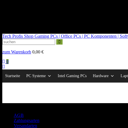
kontakt@tech-profis.de | Mo-Fr 09-18 Uhr
Kostenloser Versand ab 150€
14 Tage Widerrufsrecht
Tech Profis Shop
Gaming PCs | Office PCs | PC Komponenten | Softwa
zum Warenkorb
0,00
€
0
Startseite
PC Systeme
Intel Gaming PCs
Hardware
Lapt
Rechtliches
AGB
Zahlungsarten
Versandarten