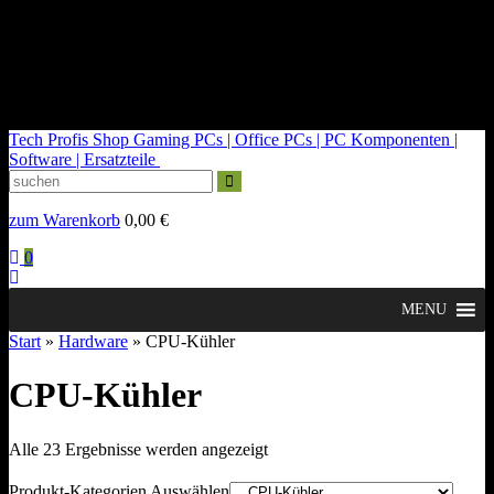
kontakt@tech-profis.de | Mo-Fr 09-18 Uhr
Kostenloser Versand ab 150€
14 Tage Widerrufsrecht
Tech Profis Shop
Gaming PCs | Office PCs | PC Komponenten |
Software | Ersatzteile
zum Warenkorb
0,00
€
0
MENU
Start
»
Hardware
» CPU-Kühler
CPU-Kühler
Nach
Alle 23 Ergebnisse werden angezeigt
Durchschnittsbewertung
sortiert
Produkt-Kategorien Auswählen