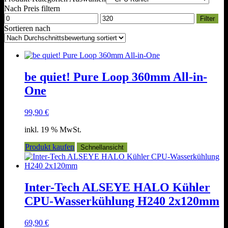
Nach Preis filtern
Min.
Max.
Filter
Preis
Preis
Sortieren nach
be quiet! Pure Loop 360mm All-in-
One
99,90
€
inkl. 19 % MwSt.
Produkt kaufen
Schnellansicht
Inter-Tech ALSEYE HALO Kühler
CPU-Wasserkühlung H240 2x120mm
69,90
€