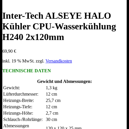
Inter-Tech ALSEYE HALO
Kühler CPU-Wasserkühlung
H240 2x120mm
69,90
€
inkl. 19 % MwSt.
zzgl.
Versandkosten
TECHNISCHE DATEN
Gewicht und Abmessungen:
Gewicht:
1,3 kg
Lüfterdurchmesser:
12 cm
Heizungs-Breite:
25,7 cm
Heizungs-Tiefe:
12 cm
Heizungs-Höhe:
2,7 cm
Schlauch-/Rohrlänge:
30 cm
Abmessungen
120 x 120 x 25 mm