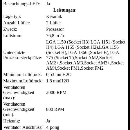
Beleuchtungs-LED:
Ja
Leistungen:
Lagertyp:
Keramik
Anzahl Lüfter:
2 Lüfter
Zweck:
Prozessor
Luftstrom:
76,8 m³/h
LGA 1150 (Socket H3),LGA 1151 (Socket
H4),LGA 1155 (Socket H2),LGA 1156
Unterstützte
(Socket H),LGA 1366 (Socket B),LGA
Prozessorsteckplätze:
775 (Socket T),Socket AM2,Socket
AM2+,Socket AM3,Socket AM3+,Socket
AM4,Socket FM1,Socket FM2
Minimum Luftdruck:
0,53 mmH2O
Maximum Luftdruck:
1,8 mmH2O
Ventilatoren
Geschwindigkeit
2000 RPM
(max):
Ventilatoren
Geschwindigkeit
800 RPM
(min):
Heizung:
Ja
Ventilator-Anschluss:
4-polig