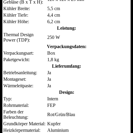
Gebläse (B x T x H):
Kühler Breite:
5,5 cm
Kühler Tiefe:
4,4 cm
Kühler Höhe:
6,2 cm
Leistung:
Thermal Design
250 W
Power (TDP):
Verpackungsdaten:
Verpackungsart:
Box
Paketgewicht:
1,8 kg
Lieferumfang:
Betriebsanleitung:
Ja
Montageset:
Ja
Wärmeleitpaste:
Ja
Design:
Typ:
Intern
Rohrmaterial:
FEP
Farben der
Rot/Grün/Blau
Beleuchtung:
Grundkörper Material:
Kupfer
Heizkörpermaterial:
Aluminium