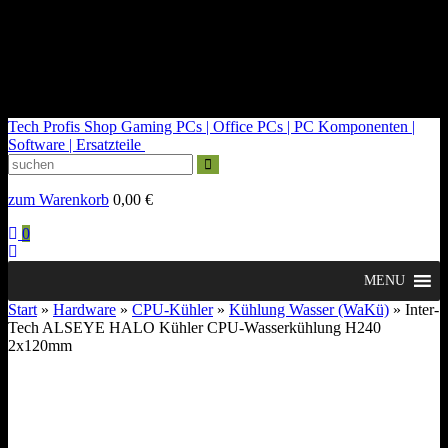
kontakt@tech-profis.de | Mo-Fr 09-18 Uhr
Kostenloser Versand ab 150€
14 Tage Widerrufsrecht
Tech Profis Shop
Gaming PCs | Office PCs | PC Komponenten |
Software | Ersatzteile
zum Warenkorb
0,00
€
0
MENU
Start
»
Hardware
»
CPU-Kühler
»
Kühlung Wasser (WaKü)
» Inter-
Tech ALSEYE HALO Kühler CPU-Wasserkühlung H240
2x120mm