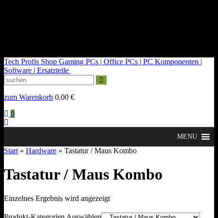
kontakt@tech-profis.de | Mo-Fr 09-18 Uhr
Kostenloser Versand ab 150€
14 Tage Widerrufsrecht
Tech Profis Shop
Gaming PCs | Office PCs | PC Komponenten |
Software | Ersatzteile
zum Warenkorb
0,00
€
0
MENU
Start
»
Hardware
» Tastatur / Maus Kombo
Tastatur / Maus Kombo
Einzelnes Ergebnis wird angezeigt
Produkt-Kategorien Auswählen