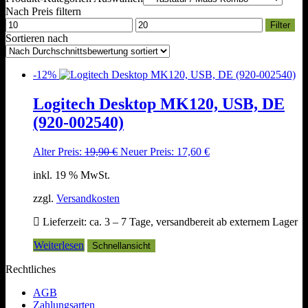
Nach Preis filtern
Min.
Max.
Filter
Preis
Preis
Sortieren nach
-12%
Logitech Desktop MK120, USB, DE
(920-002540)
Ursprünglicher
Aktueller
Alter Preis:
19,90
€
Neuer Preis:
17,60
€
Preis
Preis
inkl. 19 % MwSt.
war:
ist:
19,90 €
17,60 €.
zzgl.
Versandkosten
Lieferzeit:
ca. 3 – 7 Tage, versandbereit ab externem Lager
Weiterlesen
Schnellansicht
Rechtliches
AGB
Zahlungsarten