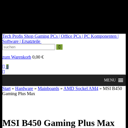
kontakt@tech-profis.de | Mo-Fr 09-18 Uhr
Kostenloser Versand ab 150€
14 Tage Widerrufsrecht
Tech Profis Shop
Gaming PCs | Office PCs | PC Komponenten |
Software | Ersatzteile
zum Warenkorb
0,00
€
0
MENU
Start
»
Hardware
»
Mainboards
»
AMD Sockel AM4
» MSI B450
Gaming Plus Max
MSI B450 Gaming Plus Max