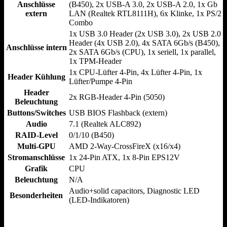
Anschlüsse
(B450), 2x USB-A 3.0, 2x USB-A 2.0, 1x Gb
extern
LAN (Realtek RTL8111H), 6x Klinke, 1x PS/​2
Combo
1x USB 3.0 Header (2x USB 3.0), 2x USB 2.0
Header (4x USB 2.0), 4x SATA 6Gb/s (B450),
Anschlüsse intern
2x SATA 6Gb/s (CPU), 1x seriell, 1x parallel,
1x TPM-Header
1x CPU-Lüfter 4-Pin, 4x Lüfter 4-Pin, 1x
Header Kühlung
Lüfter/​Pumpe 4-Pin
Header
2x RGB-Header 4-Pin (5050)
Beleuchtung
Buttons/Switches
USB BIOS Flashback (extern)
Audio
7.1 (Realtek ALC892)
RAID-Level
0/​1/​10 (B450)
Multi-GPU
AMD 2-Way-CrossFireX (x16/​x4)
Stromanschlüsse
1x 24-Pin ATX, 1x 8-Pin EPS12V
Grafik
CPU
Beleuchtung
N/​A
Audio+solid capacitors, Diagnostic LED
Besonderheiten
(LED-Indikatoren)