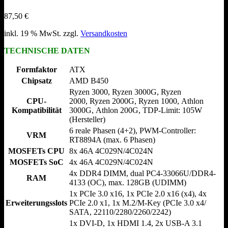
87,50
€
inkl. 19 % MwSt.
zzgl.
Versandkosten
TECHNISCHE DATEN
Formfaktor
ATX
Chipsatz
AMD B450
Ryzen 3000, Ryzen 3000G, Ryzen
CPU-
2000, Ryzen 2000G, Ryzen 1000, Athlon
Kompatibilität
3000G, Athlon 200G, TDP-Limit: 105W
(Hersteller)
6 reale Phasen (4+2), PWM-Controller:
VRM
RT8894A (max. 6 Phasen)
MOSFETs CPU
8x 46A 4C029N/​4C024N
MOSFETs SoC
4x 46A 4C029N/​4C024N
4x DDR4 DIMM, dual PC4-33066U/​DDR4-
RAM
4133 (OC), max. 128GB (UDIMM)
1x PCIe 3.0 x16, 1x PCIe 2.0 x16 (x4), 4x
Erweiterungsslots
PCIe 2.0 x1, 1x M.2/​M-Key (PCIe 3.0 x4/​
SATA, 22110/​2280/​2260/​2242)
1x DVI-D, 1x HDMI 1.4, 2x USB-A 3.1