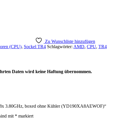
Zu Wunschliste hinzufügen
soren (CPU)
,
Sockel TR4
Schlagwörter:
AMD
,
CPU
,
TR4
eführten Daten wird keine Haftung übernommen.
0X, 8x 3.80GHz, boxed ohne Kühler (YD190XA8AEWOF)“
sind mit
*
markiert