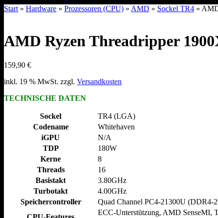
Start
»
Hardware
»
Prozessoren (CPU)
»
AMD
»
Sockel TR4
» AMD 
AMD Ryzen Threadripper 1900
159,90
€
inkl. 19 % MwSt.
zzgl.
Versandkosten
TECHNISCHE DATEN
Sockel
TR4 (LGA)
Codename
Whitehaven
iGPU
N/​A
TDP
180W
Kerne
8
Threads
16
Basistakt
3.80GHz
Turbotakt
4.00GHz
Speichercontroller
Quad Channel PC4-21300U (DDR4-2
ECC-Unterstützung, AMD SenseMI, Tu
CPU-Features