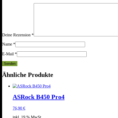
Deine Rezension
*
Name
*
E-Mail
*
Ähnliche Produkte
ASRock B450 Pro4
76,90
€
inkl. 19 % MwSt.