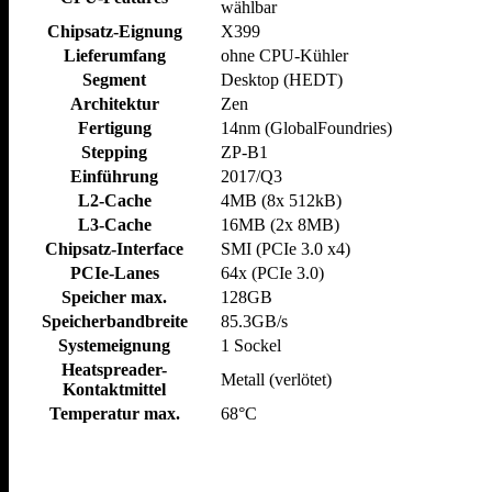
wählbar
Chipsatz-Eignung
X399
Lieferumfang
ohne CPU-Kühler
Segment
Desktop (HEDT)
Architektur
Zen
Fertigung
14nm (GlobalFoundries)
Stepping
ZP-B1
Einführung
2017/​Q3
L2-Cache
4MB (8x 512kB)
L3-Cache
16MB (2x 8MB)
Chipsatz-Interface
SMI (PCIe 3.0 x4)
PCIe-Lanes
64x (PCIe 3.0)
Speicher max.
128GB
Speicherbandbreite
85.3GB/​s
Systemeignung
1 Sockel
Heatspreader-
Metall (verlötet)
Kontaktmittel
Temperatur max.
68°C