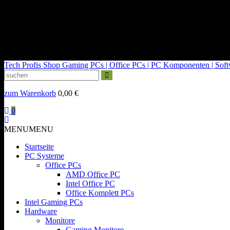
kontakt@tech-profis.de | Mo-Fr 09-18 Uhr
Kostenloser Versand ab 150€
14 Tage Widerrufsrecht
Tech Profis Shop
Gaming PCs | Office PCs | PC Komponenten | Softwa
zum Warenkorb
0,00
€
0
MENU
MENU
Startseite
PC Systeme
Office PCs
AMD Office PC
Intel Office PC
Office Komplett PCs
Intel Gaming PCs
Hardware
Monitore
Gaming Monitore