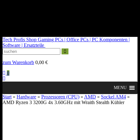
kontakt@tech-profis.de | Mo-Fr 09-18 Uhr
Kostenloser Versand ab 150€
14 Tage Widerrufsrecht
Tech Profis Shop
Gaming PCs | Office PCs | PC Komponenten |
Software | Ersatzteile
zum Warenkorb
0,00
€
0
MENU
Start
»
Hardware
»
Prozessoren (CPU)
»
AMD
»
Sockel AM4
»
AMD Ryzen 3 3200G 4x 3.60GHz mit Wraith Stealth Kühler