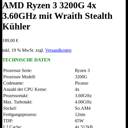
AMD Ryzen 3 3200G 4x
3.60GHz mit Wraith Stealth
Kühler
189,00
€
inkl. 19 % MwSt.
zzgl.
Versandkosten
TECHNISCHE DATEN
Prozessor Serie:
Ryzen 3
Prozessor Modell:
3200G
Codename:
Picasso
Anzahl der CPU Kerne:
4x
Prozessortakt:
3.60GHz
Max. Turbotakt:
4.00GHz
Sockel:
So.AM4
Fertigungsprozess:
12nm
TDP:
65W
L2 Cache:
4x 512kB