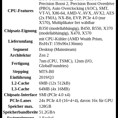
Precision Boost 2, Precision Boost Overdrive
(PBO), Auto Overclocking (AOC), SMT,
CPU-Features
VT-Vi, X86-64, AMD-V, AVX, AVX2, AES
(2x FMA), NX-Bit, EVP, PCIe 4.0 (nur
X570), Multiplikator frei wählbar
B350 (modellabhängig), B450, B550, X370
Chipsatz-Eignung
(modellabhängig), X470, X570
mit CPU-Kühler (AMD Wraith Prism,
Lieferumfang
BxHxT: 159x96x136mm)
Segment
Desktop (Mainstream)
Architektur
Zen 2
7nm (CPU, TSMC), 12nm (I/​O,
Fertigung
GlobalFoundries)
Stepping
MTS-B0
Einführung
2019/​Q3
L2-Cache
6MB (12x 512kB)
L3-Cache
64MB (4x 16MB)
Chipsatz-Interface
SMI (PCIe 4.0 x4)
PCIe-Lanes
24x PCIe 4.0 (16+4+4), davon 16x für GPU
Speicher max.
128GB
Speicherbandbreite
51.2GB/​s
Systemeignung
1 Sockel