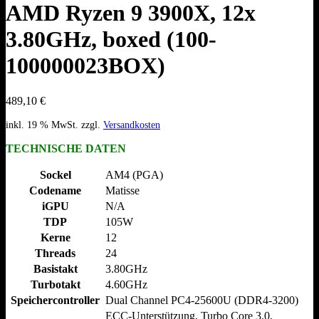
AMD Ryzen 9 3900X, 12x
3.80GHz, boxed (100-
100000023BOX)
489,10
€
inkl. 19 % MwSt.
zzgl.
Versandkosten
TECHNISCHE DATEN
Sockel
AM4 (PGA)
Codename
Matisse
iGPU
N/​A
TDP
105W
Kerne
12
Threads
24
Basistakt
3.80GHz
Turbotakt
4.60GHz
Speichercontroller
Dual Channel PC4-25600U (DDR4-3200)
ECC-Unterstützung, Turbo Core 3.0,