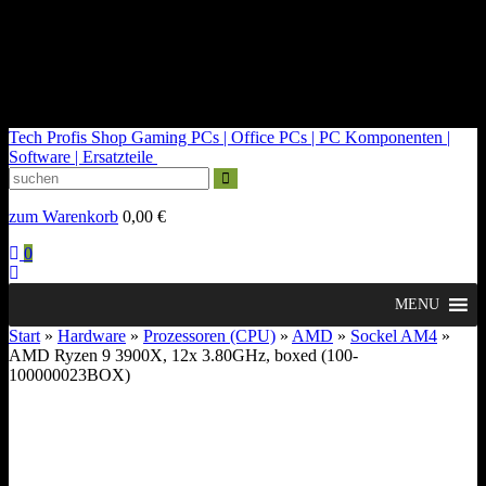
kontakt@tech-profis.de | Mo-Fr 09-18 Uhr
Kostenloser Versand ab 150€
14 Tage Widerrufsrecht
Tech Profis Shop
Gaming PCs | Office PCs | PC Komponenten |
Software | Ersatzteile
zum Warenkorb
0,00
€
0
MENU
Start
»
Hardware
»
Prozessoren (CPU)
»
AMD
»
Sockel AM4
»
AMD Ryzen 9 3900X, 12x 3.80GHz, boxed (100-
100000023BOX)